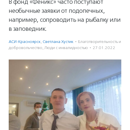
В фонд «Феникс» часто поступают
необычные заявки от подопечных,
например, сопроводить на рыбалку или
в заповедник.
АСИ-Красноярск
,
Светлана Хустик
·
Благотвори­тель­ность и
доброволь­чест­во
,
Люди с инвалидностью
·
27.01.2022