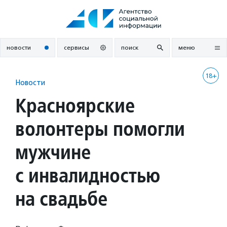
Перейти
к
содержанию
новости
сервисы
поиск
меню
18+
Новости
Красноярские
волонтеры помогли
мужчине
с инвалидностью
на свадьбе