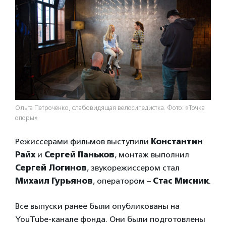
Ольга Петроченко, слабовидящая велосипедистка. Фото: «Точка
опоры»
Режиссерами фильмов выступили
Константин
Райх
и
Сергей Паньков
, монтаж выполнил
Сергей Логинов
, звукорежиссером стал
Михаил Гурьянов
, оператором –
Стас Мисник
.
Все выпуски ранее были опубликованы на
YouTube-канале фонда. Они были подготовлены