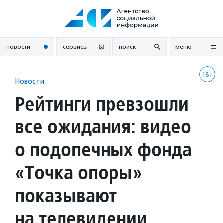
Перейти
к
содержанию
новости
сервисы
поиск
меню
18+
Новости
Рейтинги превзошли
все ожидания: видео
о подопечных фонда
«Точка опоры»
показывают
на телевидении