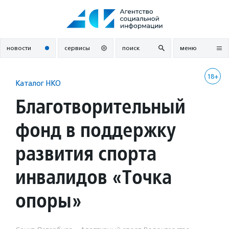
Перейти
к
содержанию
новости
сервисы
поиск
меню
18+
Каталог НКО
Благотворительный
фонд в поддержку
развития спорта
инвалидов «Точка
опоры»