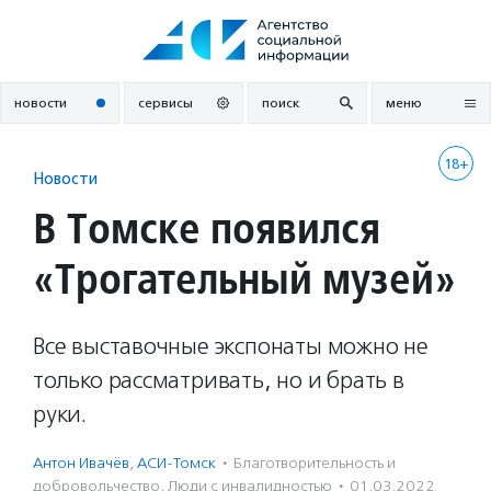
Перейти
к
содержанию
новости
сервисы
поиск
меню
18+
Новости
В Томске появился
«Трогательный музей»
Все выставочные экспонаты можно не
только рассматривать, но и брать в
руки.
Антон Ивачёв
,
АСИ-Томск
·
Благотвори­тель­ность и
доброволь­чест­во
,
Люди с инвалидностью
·
01.03.2022