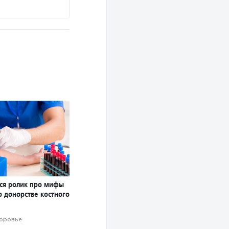
лся ролик про мифы
о донорстве костного
оровье