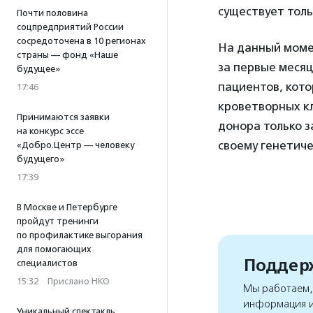
существует толь
Почти половина
соцпредприятий России
сосредоточена в 10 регионах
На данный момен
страны — фонд «Наше
за первые месяц
будущее»
пациентов, кот
17:46
кроветворных кл
Принимаются заявки
донора только з
на конкурс эссе
своему генетиче
«Добро.Центр — человеку
будущего»
17:39
В Москве и Петербурге
пройдут тренинги
по профилактике выгорания
для помогающих
Поддерж
специалистов
15:32
·
Прислано НКО
Мы работаем, 
информация и
Уникальный спектакль