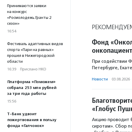
Принимаются заявки
на конкурс
«Росмолодежь.Гранты 2
сезон»
РЕКОМЕНДУЕ
16:54
Фонд «Онкол
Фестиваль адаптивных видов
онкопациент
спорта «Пари на равных»
прошел в Нижегородской
При содействии Ф
области
Петербурге, Екат
16:39
·
Прислано НКО
Новости
·
03.08.2026
Платформа «Поможем»
собрала 253 млн рублей
за три года работы
Благотворит
15:56
«Глобус Пу
Т-Банк удвоит
Акцию проводит 
пожертвования в пользу
сиротам». Сбор 
фонда «Галчонок»