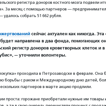
льского регистра доноров костного мозга подвели ит
а». За месяц с помощью партнеров — предпринимате
 удалось собрать 51 662 рубля.
ожертвований
сейчас актуален как никогда. Эта
будет направлена в два фонда, помогающих о
ьский регистр доноров кроветворных клеток и в
убис», — уточнили волонтеры.
покупка» проходила в Петрозаводске в феврале. Она 
ню борьбы с раком и Международному дню детей, бол
ескольких партнеров в марте акцию продлили.
ии проста: горожане приобретали нужные им товары и
в, а те в свою очередь перечисляли процент с прода