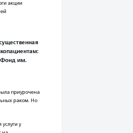
оги акции
лей
 существенная
нкопациентам:
 Фонд им.
была приурочена
ьных раком. Но
 услуги у
ж на