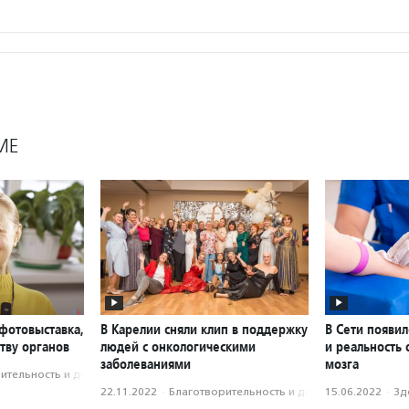
МЕ
фотовыставка,
В Карелии сняли клип в поддержку
В Сети появи
тву органов
людей с онкологическими
и реальность 
заболеваниями
мозга
­тель­ность и доброволь­чест­во
22.11.2022
·
Благотвори­тель­ность и доброволь­чест­во
15.06.2022
·
Зд