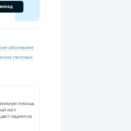
 вклад
кие заболевания
ческих стволовых
риальную помощь
ный лист
ещают пациентов