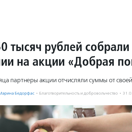
50 тысяч рублей собрали
лии на акции «Добрая п
сяца партнеры акции отчисляли суммы от свое
Марина Бедорфас
·
Благотвори­тель­ность и доброволь­чест­во
·
31.0