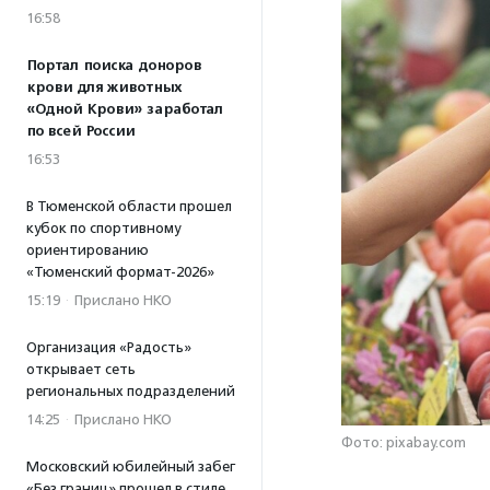
16:58
Портал поиска доноров
крови для животных
«Одной Крови» заработал
по всей России
16:53
В Тюменской области прошел
кубок по спортивному
ориентированию
«Тюменский формат-2026»
15:19
·
Прислано НКО
Организация «Радость»
открывает сеть
региональных подразделений
14:25
·
Прислано НКО
Фото: pixabay.com
Московский юбилейный забег
«Без границ» прошел в стиле