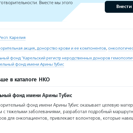
готворительности. Вместе мы этого
Внести
Респ. Карелия
ворительная акция
,
донорство крови и ее компонентов
,
онкологичес
ьный фонд "Карельский регистр неродственных доноров гемопоэти
тельный фонд имени Арины Тубис
ше в каталоге НКО
ьный фонд имени Арины Тубис
орительный фонд имени Арины Тубис оказывает целевую мате
ям с тяжелыми заболеваниями, разработал подробный маршрут
ров для онкопациентов, привлекают волонтеров, которые нав