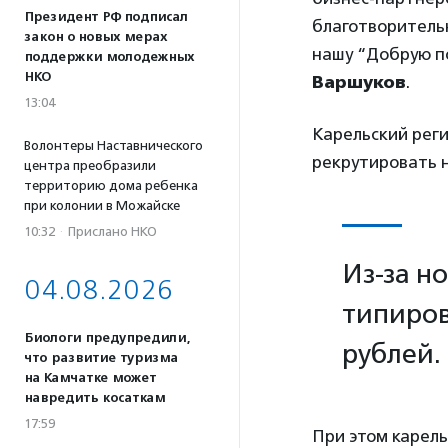
Президент РФ подписал
благотворитель
закон о новых мерах
нашу “Добрую по
поддержки молодежных
НКО
Варшуков
.
13:04
Карельский рег
Волонтеры Наставнического
рекрутировать 
центра преобразили
территорию дома ребенка
при колонии в Можайске
10:32
·
Прислано НКО
Из-за н
04.08.2026
типиров
Биологи предупредили,
рублей.
что развитие туризма
на Камчатке может
навредить косаткам
17:59
При этом карель