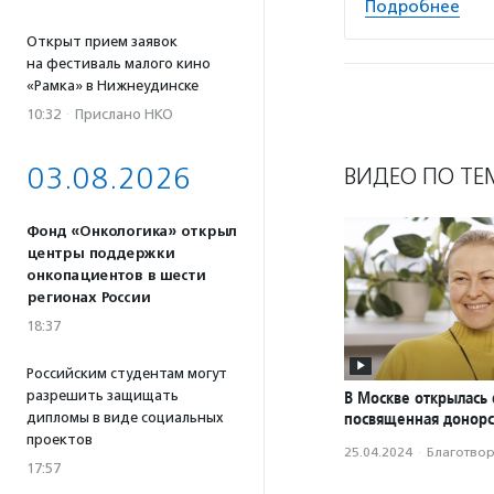
Подробнее
Открыт прием заявок
на фестиваль малого кино
«Рамка» в Нижнеудинске
10:32
·
Прислано НКО
03.08.2026
ВИДЕО ПО ТЕ
Фонд «Онкологика» открыл
центры поддержки
онкопациентов в шести
регионах России
18:37
Российским студентам могут
В Москве открылась 
разрешить защищать
посвященная донорс
дипломы в виде социальных
проектов
25.04.2024
·
Благотвори
17:57