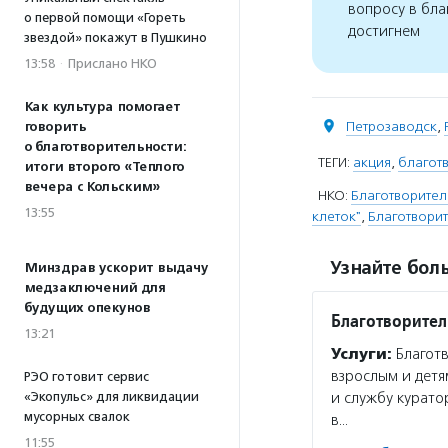
вопросу в бла
о первой помощи «Гореть
достигнем
звездой» покажут в Пушкино
13:58
·
Прислано НКО
Как культура помогает
Петрозаводск
,
говорить
о благотворительности:
ТЕГИ:
акция
,
благот
итоги второго «Теплого
вечера с Кольским»
НКО:
Благотворител
13:55
клеток"
,
Благотвори
Узнайте боль
Минздрав ускорит выдачу
медзаключений для
будущих опекунов
Благотворител
13:21
Услуги:
Благотв
взрослым и дет
РЭО готовит сервис
и службу курато
«Экопульс» для ликвидации
мусорных свалок
в…
11:55