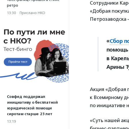
Сотрудники Каре
ретро
«Добрая покупк
13:30
·
Прислано НКО
Петрозаводска —
«
Сбор п
помощь 
в Карел
Арины Т
Акция «Добрая 
к Всемирному д
Совфед поддержал
инициативу о бесплатной
по инициативе н
юридической помощи
сиротам старше 23 лет
«Суть нашей акц
13:19
бизнес-партнеро