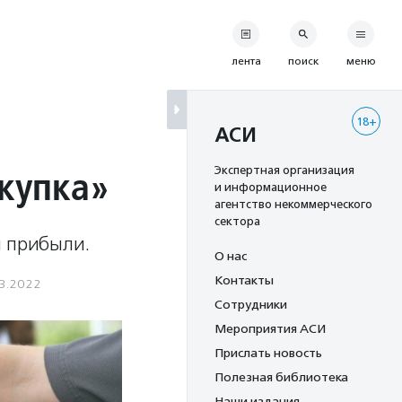
лента
поиск
меню
18+
АСИ
окупка»
Экспертная организация
и информационное
агентство некоммерческого
сектора
й прибыли.
О нас
Контакты
3.2022
Сотрудники
Мероприятия АСИ
Прислать новость
Полезная библиотека
Наши издания