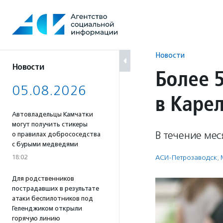
Перейти
к
содержанию
Новости
Новости
Более 
05.08.2026
в Каре
Автовладельцы Камчатки
могут получить стикеры
В течение ме
о правилах добрососедства
с бурыми медведями
18:02
АСИ-Петрозаводск
,
Для родственников
пострадавших в результате
атаки беспилотников под
Геленджиком открыли
горячую линию