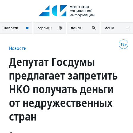
Перейти
к
содержанию
новости
сервисы
поиск
меню
18+
Новости
Депутат Госдумы
предлагает запретить
НКО получать деньги
от недружественных
стран