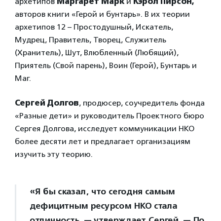
архетипов
Маргарет Марк
и
Кэрол Пирсон,
авторов книги «Герой и бунтарь». В их теории
архетипов 12 – Простодушный, Искатель,
Мудрец, Правитель, Творец, Служитель
(Хранитель), Шут, Влюбленный (Любящий),
Приятель (Свой парень), Воин (Герой), Бунтарь и
Маг.
Сергей Долгов
, продюсер, соучредитель фонда
«Разные дети» и руководитель Проектного бюро
Сергея Долгова, исследует коммуникации НКО
более десяти лет и предлагает организациям
изучить эту теорию.
«Я бы сказал, что сегодня самым
дефицитным ресурсом НКО стала
отличность, — утверждает Сергей. — По