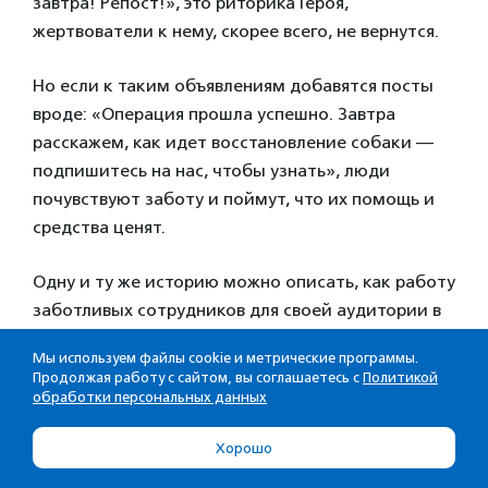
завтра! Репост!», это риторика Героя,
жертвователи к нему, скорее всего, не вернутся.
Но если к таким объявлениям добавятся посты
вроде: «Операция прошла успешно. Завтра
расскажем, как идет восстановление собаки —
подпишитесь на нас, чтобы узнать», люди
почувствуют заботу и поймут, что их помощь и
средства ценят.
Одну и ту же историю можно описать, как работу
заботливых сотрудников для своей аудитории в
соцсетях, как систему работы с фактами и
Мы используем файлы cookie и метрические программы.
цифрами для крупных доноров, отчета или
Продолжая работу с сайтом, вы соглашаетесь с
Политикой
заявки на грант и как личные мини-истории
обработки персональных данных
героев, которые стоят за цифрами для некрупных
Хорошо
жертвователей.