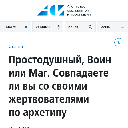
Перейти
к
содержанию
новости
сервисы
поиск
меню
18+
Статьи
Простодушный, Воин
или Маг. Совпадаете
ли вы со своими
жертвователями
по архетипу