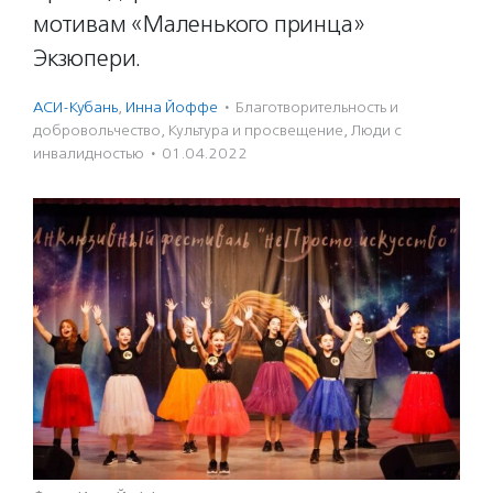
мотивам «Маленького принца»
Экзюпери.
АСИ-Кубань
,
Инна Йоффе
·
Благотвори­тель­ность и
доброволь­чест­во
,
Культура и просвещение
,
Люди с
инвалидностью
·
01.04.2022