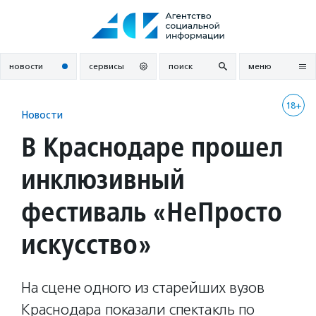
Перейти
к
содержанию
новости
сервисы
поиск
меню
18+
Новости
В Краснодаре прошел
инклюзивный
фестиваль «НеПросто
искусство»
На сцене одного из старейших вузов
Краснодара показали спектакль по