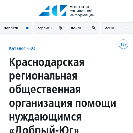
Перейти
к
содержанию
новости
сервисы
поиск
меню
18+
Каталог НКО
Краснодарская
региональная
общественная
организация помощи
нуждающимся
«Добрый-Юг»