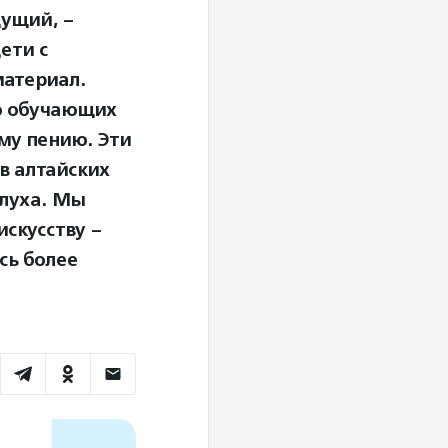
ущий, –
ети с
материал.
ию обучающих
му пению. Эти
в алтайских
слуха. Мы
скусству –
сь более