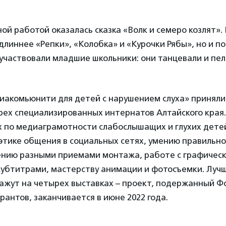
й работой оказалась сказка «Волк и семеро козлят». 
длиннее «Репки», «Колобка» и «Курочки Рябы», но и по
участвовали младшие школьники: они танцевали и пел
иакомьюнити для детей с нарушением слуха» приняли 
рех специализированных интернатов Алтайского края
ах по медиаграмотности слабослышащих и глухих дет
этике общения в социальных сетях, умению правильно
ению разными приемами монтажа, работе с графичес
субтитрами, мастерству анимации и фотосъемки. Луч
ажут на четырех выставках – проект, подержанный 
рантов, заканчивается в июне 2022 года.