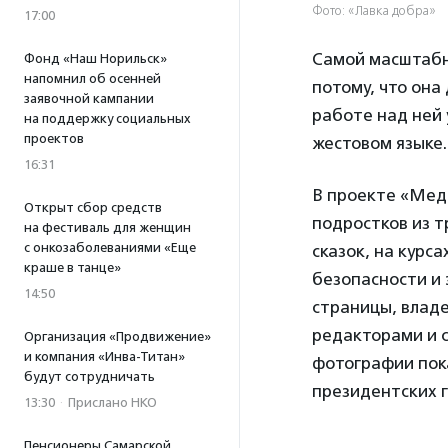
Фото: «Лавка добра»
17:00
Самой масштабно
Фонд «Наш Норильск»
напомнил об осенней
потому, что она 
заявочной кампании
работе над ней 
на поддержку социальных
проектов
жестовом языке.
16:31
В проекте «Мед
Открыт сбор средств
подростков из т
на фестиваль для женщин
с онкозаболеваниями «Еще
сказок, на курс
краше в танце»
безопасности и 
14:50
страницы, влад
редакторами и 
Организация «Продвижение»
и компания «Инва-Титан»
фотографии пок
будут сотрудничать
президентских г
13:30
·
Прислано НКО
Пенсионеры Самарской