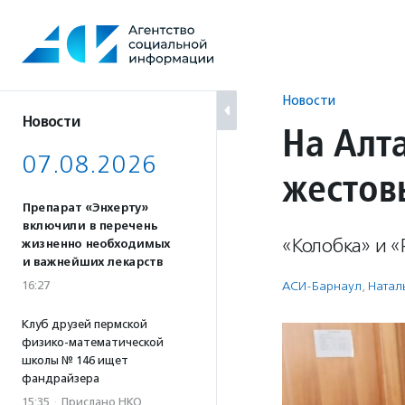
Перейти
к
содержанию
Новости
Новости
На Алта
07.08.2026
жестов
Препарат «Энхерту»
включили в перечень
«Колобка» и «
жизненно необходимых
и важнейших лекарств
16:27
АСИ-Барнаул
,
Натал
Клуб друзей пермской
физико-математической
школы № 146 ищет
фандрайзера
15:35
·
Прислано НКО