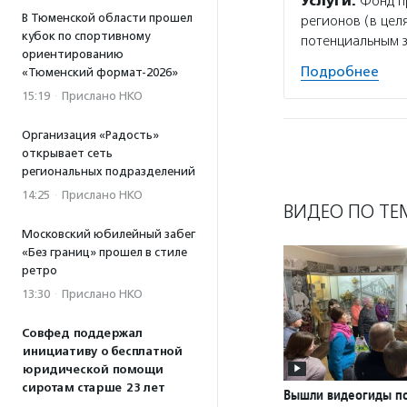
Услуги:
Фонд пр
В Тюменской области прошел
регионов (в цел
кубок по спортивному
потенциальным 
ориентированию
Подробнее
«Тюменский формат-2026»
15:19
·
Прислано НКО
Организация «Радость»
открывает сеть
региональных подразделений
14:25
·
Прислано НКО
ВИДЕО ПО ТЕ
Московский юбилейный забег
«Без границ» прошел в стиле
ретро
13:30
·
Прислано НКО
Совфед поддержал
инициативу о бесплатной
юридической помощи
сиротам старше 23 лет
Вышли видеогиды п