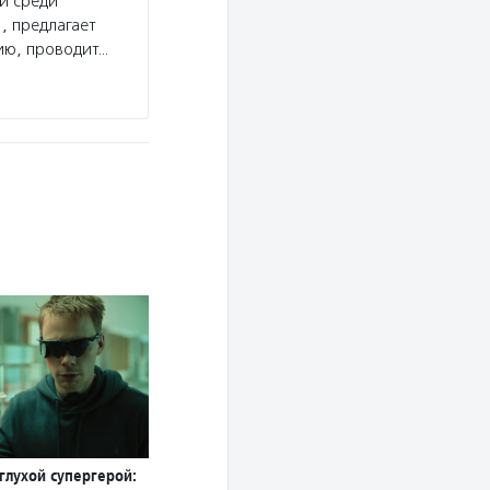
и среди
, предлагает
ию, проводит…
глухой супергерой: