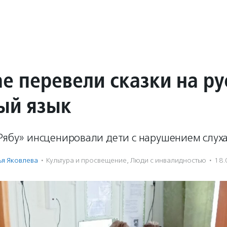
е перевели сказки на ру
ый язык
Рябу» инсценировали дети с нарушением слуха
ья Яковлева
·
Культура и просвещение
,
Люди с инвалидностью
·
18.