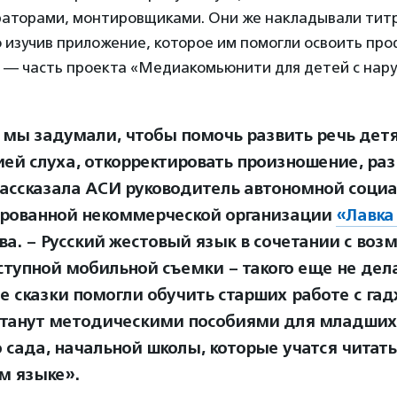
раторами, монтировщиками. Они же накладывали тит
 изучив приложение, которое им помогли освоить про
 — часть проекта «Медиакомьюнити для детей с нару
 мы задумали, чтобы помочь развить речь детя
ией слуха, откорректировать произношение, ра
 рассказала АСИ руководитель автономной соци
рованной некоммерческой организации
«Лавка
ва. – Русский жестовый язык в сочетании с во
ступной мобильной съемки – такого еще не дела
 сказки помогли обучить старших работе с гад
станут методическими пособиями для младших 
 сада, начальной школы, которые учатся читать
м языке».