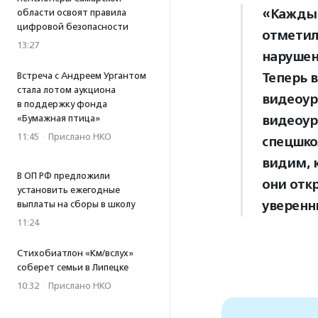
«Каждый
области освоят правила
цифровой безопасности
отметил
13:27
нарушен
Теперь 
Встреча с Андреем Ургантом
стала лотом аукциона
видеоур
в поддержку фонда
видеоур
«Бумажная птица»
11:45
·
Прислано НКО
спецшко
видим, 
В ОП РФ предложили
они откр
установить ежегодные
уверенн
выплаты на сборы в школу
11:24
Стихобиатлон «Км/вслух»
соберет семьи в Липецке
10:32
·
Прислано НКО