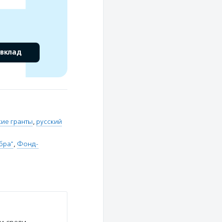
 вклад
кие гранты
,
русский
бра"
,
Фонд-