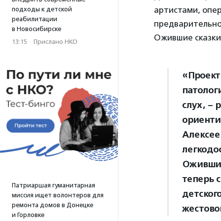
артистами, опе
подходы к детской
реабилитации
предварительно
в Новосибирске
Ожившие сказки
13:15
·
Прислано НКО
«Проект
патолог
слух, –
ориенти
Алексее
легкодо
Ожившие
теперь 
Патриаршая гуманитарная
детского
миссия ищет волонтеров для
ремонта домов в Донецке
жестово
и Горловке