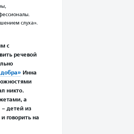
ры,
фессионалы.
шением слуха».
м с
звить речевой
ально
 добра»
Инна
зможностями
л никто.
жетами, а
– детей из
 и говорить на