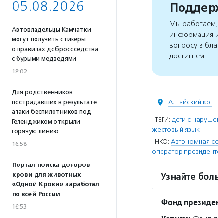
05.08.2026
Поддерж
Мы работаем, 
Автовладельцы Камчатки
информация и
могут получить стикеры
вопросу в бла
о правилах добрососедства
достигнем
с бурыми медведями
18:02
Для родственников
Алтайский кр.
пострадавших в результате
атаки беспилотников под
ТЕГИ:
дети с наруше
Геленджиком открыли
жестовый язык
горячую линию
НКО:
Автономная со
16:58
оператор президент
Портал поиска доноров
крови для животных
Узнайте боль
«Одной Крови» заработал
по всей России
Фонд президен
16:53