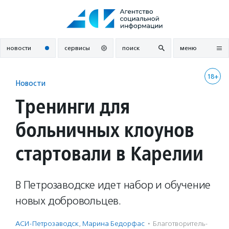
Перейти
к
содержанию
новости
сервисы
поиск
меню
18+
Новости
Тренинги для
больничных клоунов
стартовали в Карелии
В Петрозаводске идет набор и обучение
новых добровольцев.
АСИ-Петрозаводск
,
Марина Бедорфас
·
Благотвори­тель­