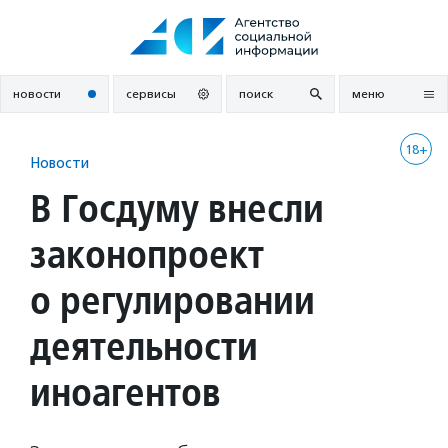
Перейти
к
содержанию
новости
сервисы
поиск
меню
18+
Новости
В Госдуму внесли
законопроект
о регулировании
деятельности
иноагентов