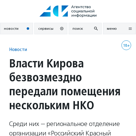
Перейти
к
содержанию
новости
сервисы
поиск
меню
18+
Новости
Власти Кирова
безвозмездно
передали помещения
нескольким НКО
Среди них — региональное отделение
организации «Российский Красный