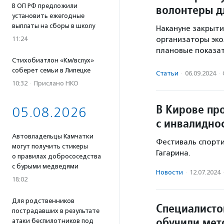
В ОП РФ предложили
волонтеры д
установить ежегодные
выплаты на сборы в школу
Накануне закрыти
11:24
организаторы эко
плановые показат
Стихобиатлон «Км/вслух»
соберет семьи в Липецке
Статьи
·
06.09.2024
·
10:32
·
Прислано НКО
В Кирове пр
05.08.2026
с инвалидно
Автовладельцы Камчатки
Фестиваль спорти
могут получить стикеры
Гагарина.
о правилах добрососедства
с бурыми медведями
Новости
·
12.07.2024
18:02
Для родственников
Специалисто
пострадавших в результате
обучили мет
атаки беспилотников под