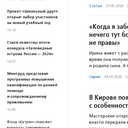
Статьи
·
27.05.2026
·
Проект «Школьный друг»
открыл набор участников
на новый учебный год
«Когда я заб
15:16
нечего тут б
не правы»
Стали известны итоги
конкурса «Заповедные
Ирина живет с рас
острова России — 2026»
время она получи
14:21
и родила сына. А 
Минтруд представил
Серии
·
24.03.2026
·
З
программы повышения
квалификации по ранней
помощи
В Кирове по
и сопровождаемому
проживанию
с особеннос
13:45
Мастерские откро
Фонд «Катрен» поможет
власти передали 
внедрить современные