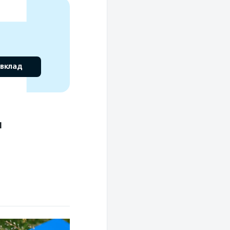
 вклад
и