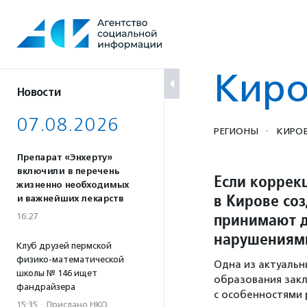
Перейти
к
содержанию
Киро
Новости
07.08.2026
·
РЕГИОНЫ
КИРОВ
Препарат «Энхерту»
включили в перечень
Если коррек
жизненно необходимых
в Кирове со
и важнейших лекарств
принимают д
16:27
нарушениям
Клуб друзей пермской
физико-математической
Одна из актуальн
школы № 146 ищет
образования заклю
фандрайзера
с особенностями 
15:35
·
Прислано НКО