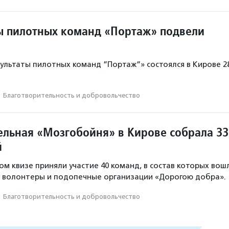
ы пилотных команд «Портаж» подвели
зультаты пилотных команд ”Портаж”» состоялся в Кирове 2
·
Благотвори­тель­ность и доброволь­чест­во
ельная «Мозгобойня» в Кирове собрала 33
й
ом квизе приняли участие 40 команд, в состав которых вош
, волонтеры и подопечные организации «Дорогою добра».
·
Благотвори­тель­ность и доброволь­чест­во