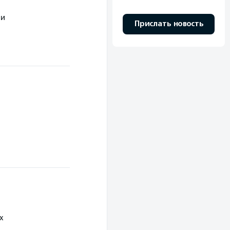
ми
Прислать новость
х