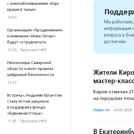
с онкозаболеваниями «Еще
краше в танце»
Поддерж
14:50
Мы работаем, 
информация и
Организация «Продвижение»
вопросу в бла
и компания «Инва-Титан»
достигнем
будут сотрудничать
13:30
·
Прислано НКО
Пенсионеры Самарской
области освоят правила
Жители Киро
цифровой безопасности
мастер-клас
13:27
Киров отмечал 21
Встреча с Андреем Ургантом
на городских пло
стала лотом аукциона
в поддержку фонда
Новости
·
24.09.2024
«Бумажная птица»
11:45
·
Прислано НКО
В Екатеринб