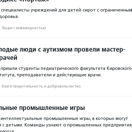
специалисты учреждений для детей-сирот с ограниченны
доровья.
·
Люди с инвалидностью
лодые люди с аутизмом провели мастер-
врачей
 пришли студенты педиатрического факультета Кировского
титута, преподаватели и действующие врачи.
·
Благотвори­тель­ность и доброволь­чест­во
альные промышленные игры
 интеллектуальные промышленные игры, в которых могут
и с детьми. Команды узнают о промышленных предприятия
внуются…