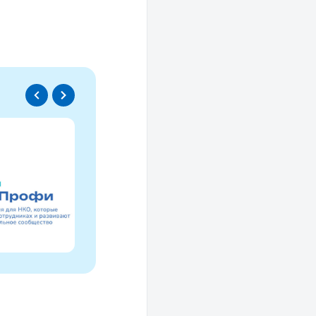
Спецпроект
Проводники социаль
изменений
Это ресурс, созданный для осмысле
НКО за 30 лет и размышлений об об