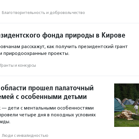
·
Благотвори­тель­ность и доброволь­чест­во
зидентского фонда природы в Кирове
ровчанам расскажут, как получить президентский грант
 и природоохранные проекты.
Гранты и конкурсы
 области прошел палаточный
семей с особенными детьми
к — дети с ментальными особенностями
провели четыре дня в походных условиях
емды.
·
Люди с инвалидностью