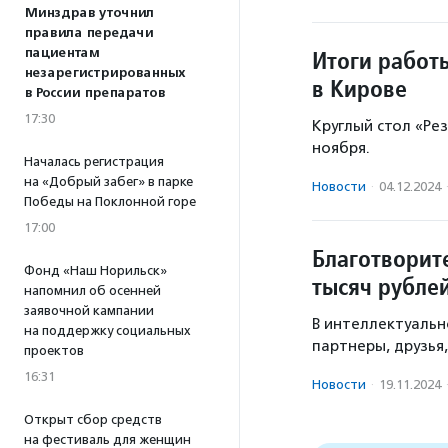
Минздрав уточнил
правила передачи
пациентам
Итоги работ
незарегистрированных
в Кирове
в России препаратов
17:30
Круглый стол «Ре
ноября.
Началась регистрация
на «Добрый забег» в парке
Новости
·
04.12.2024
Победы на Поклонной горе
17:00
Благотворит
Фонд «Наш Норильск»
тысяч рубле
напомнил об осенней
заявочной кампании
В интеллектуальн
на поддержку социальных
партнеры, друзья
проектов
16:31
Новости
·
19.11.2024
Открыт сбор средств
на фестиваль для женщин