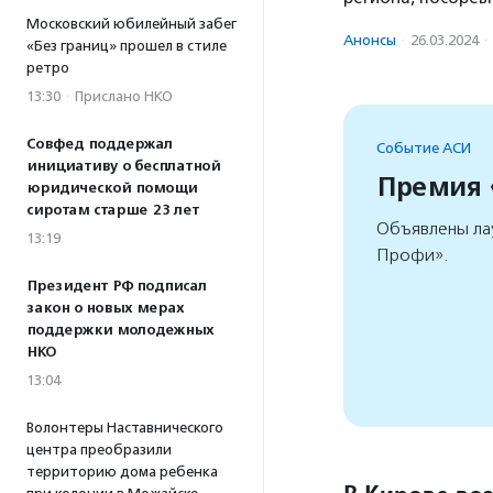
Московский юбилейный забег
Анонсы
·
26.03.2024
·
«Без границ» прошел в стиле
ретро
13:30
·
Прислано НКО
Совфед поддержал
Событие АСИ
инициативу о бесплатной
Премия
юридической помощи
сиротам старше 23 лет
Объявлены ла
13:19
Профи».
Президент РФ подписал
закон о новых мерах
поддержки молодежных
НКО
13:04
Волонтеры Наставнического
центра преобразили
территорию дома ребенка