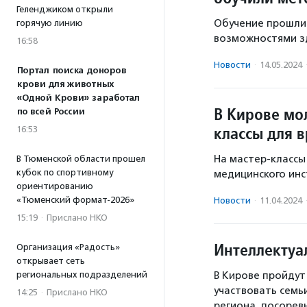
Геленджиком открыли
Обучение прошли 
горячую линию
возможностями з
16:58
Новости
·
14.05.2024
Портал поиска доноров
крови для животных
«Одной Крови» заработал
В Кирове мо
по всей России
классы для 
16:53
На мастер-классы
В Тюменской области прошел
кубок по спортивному
медицинского инс
ориентированию
«Тюменский формат-2026»
Новости
·
11.04.2024
15:19
·
Прислано НКО
Интеллекту
Организация «Радость»
открывает сеть
В Кирове пройдут
региональных подразделений
участвовать семь
14:25
·
Прислано НКО
региона, посоре