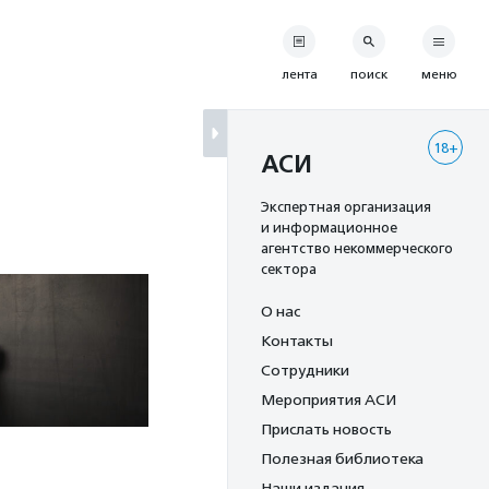
лента
поиск
меню
18+
АСИ
Экспертная организация
и информационное
агентство некоммерческого
сектора
О нас
Контакты
Сотрудники
Мероприятия АСИ
Прислать новость
Полезная библиотека
Наши издания