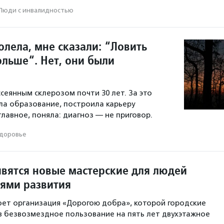
Люди с инвалидностью
олела, мне сказали: “Ловить
ольше“. Нет, они были
сеянным склерозом почти 30 лет. За это
ла образование, построила карьеру
главное, поняла: диагноз — не приговор.
доровье
явятся новые мастерские для людей
тями развития
ет организация «Дорогою добра», которой городские
в безвозмездное пользование на пять лет двухэтажное