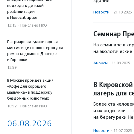
здание.
подходы к детской
реабилитации
Новости
·
21.10.2025
в Новосибирске
13:15
·
Прислано НКО
Семинар Пре
Патриаршая гуманитарная
На семинаре в ки
миссия ищет волонтеров для
на экологические
ремонта домов в Донецке
и Горловке
Анонсы
·
11.09.2025
·
12:59
В Москве пройдет акция
В Кировской
«Кофе для хорошего
лагерь для 
мальчика» в поддержку
бездомных животных
Более ста челове
10:52
·
Прислано НКО
и их родители — 
на берегу реки Н
06.08.2026
Новости
·
11.07.2025