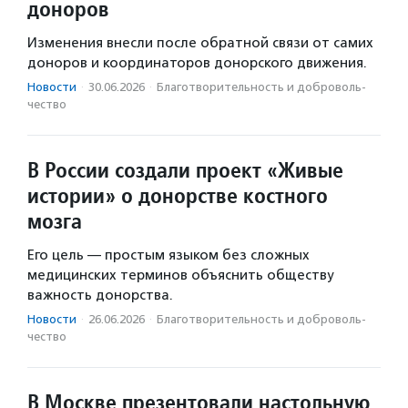
доноров
Изменения внесли после обратной связи от самих
доноров и координаторов донорского движения.
Новости
·
30.06.2026
·
Благотвори­тель­ность и доброволь­
чест­во
В России создали проект «Живые
истории» о донорстве костного
мозга
Его цель — простым языком без сложных
медицинских терминов объяснить обществу
важность донорства.
Новости
·
26.06.2026
·
Благотвори­тель­ность и доброволь­
чест­во
В Москве презентовали настольную