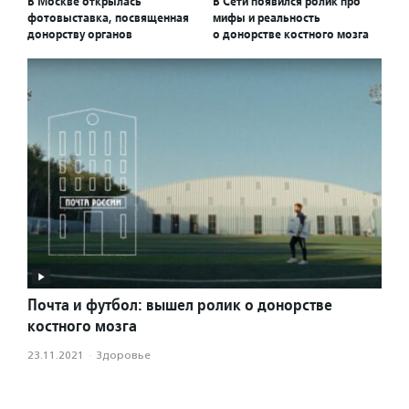
В Москве открылась
В Сети появился ролик про
фотовыставка, посвященная
мифы и реальность
донорству органов
о донорстве костного мозга
Почта и футбол: вышел ролик о донорстве
костного мозга
23.11.2021
·
Здоровье