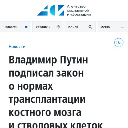
Перейти
к
содержанию
новости
сервисы
поиск
меню
18+
Новости
Владимир Путин
подписал закон
о нормах
трансплантации
костного мозга
и стволовых клеток