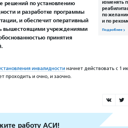
изменять 
е решений по установлению
реабилита
ности и разработке программы
по желани
тации, и обеспечит оперативный
и по реко
ль вышестоящими учреждениями
Подробнее
обоснованностью принятия
.
установления инвалидности
начнет действовать с 1 ию
 проходить и очно, и заочно.
ите работу АСИ!