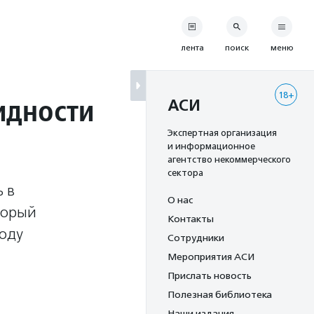
лента
поиск
меню
18+
идности
АСИ
Экспертная организация
и информационное
агентство некоммерческого
сектора
 в
О нас
торый
Контакты
ходу
Сотрудники
Мероприятия АСИ
Прислать новость
Полезная библиотека
Наши издания