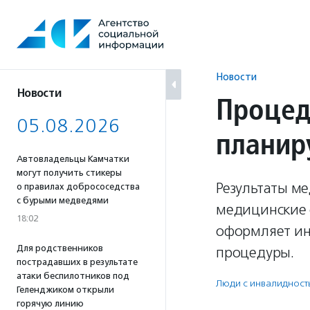
Перейти
к
содержанию
Новости
Новости
Процед
05.08.2026
планир
Автовладельцы Камчатки
могут получить стикеры
Результаты ме
о правилах добрососедства
с бурыми медведями
медицинские 
18:02
оформляет ин
Для родственников
процедуры.
пострадавших в результате
атаки беспилотников под
Люди с инвалидност
Геленджиком открыли
горячую линию