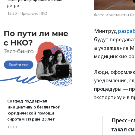
ретро
13:30
·
Прислано НКО
Фото: Константин Ла
Минтруд
разраб
будут передава
а учреждения М
медицинские ор
Люди, оформляю
уведомления, гд
процедуры — пр
экспертизу и в 
Совфед поддержал
инициативу о бесплатной
юридической помощи
Пресс-с
сиротам старше 23 лет
13:19
такая с