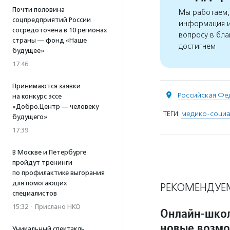
Почти половина
Мы работаем, 
соцпредприятий России
информация и
сосредоточена в 10 регионах
вопросу в бла
страны — фонд «Наше
достигнем
будущее»
17:46
Принимаются заявки
Российская Фе
на конкурс эссе
«Добро.Центр — человеку
ТЕГИ:
медико-социа
будущего»
17:39
В Москве и Петербурге
пройдут тренинги
по профилактике выгорания
для помогающих
РЕКОМЕНДУЕ
специалистов
15:32
·
Прислано НКО
Онлайн-школ
новые возмо
Уникальный спектакль