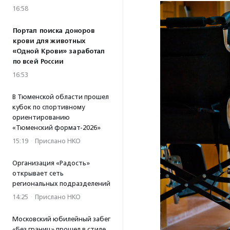
16:58
Портал поиска доноров
крови для животных
«Одной Крови» заработал
по всей России
16:53
В Тюменской области прошел
кубок по спортивному
ориентированию
«Тюменский формат-2026»
15:19
·
Прислано НКО
Организация «Радость»
открывает сеть
региональных подразделений
14:25
·
Прислано НКО
Московский юбилейный забег
«Без границ» прошел в стиле