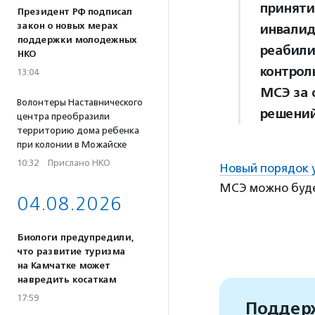
приняти
Президент РФ подписал
закон о новых мерах
инвалид
поддержки молодежных
реабили
НКО
контро
13:04
МСЭ за 
Волонтеры Наставнического
решений
центра преобразили
территорию дома ребенка
при колонии в Можайске
10:32
·
Прислано НКО
Новый порядок 
МСЭ можно будет
04.08.2026
Биологи предупредили,
что развитие туризма
на Камчатке может
навредить косаткам
17:59
Поддерж