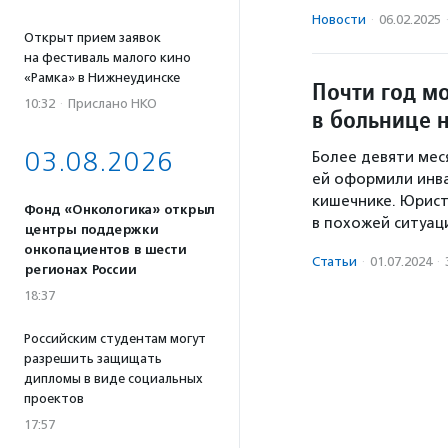
Новости
·
06.02.2025
Открыт прием заявок
на фестиваль малого кино
«Рамка» в Нижнеудинске
Почти год мо
10:32
·
Прислано НКО
в больнице 
03.08.2026
Более девяти мес
ей оформили инв
кишечнике. Юрист
Фонд «Онкологика» открыл
в похожей ситуац
центры поддержки
онкопациентов в шести
Статьи
·
01.07.2024
·
регионах России
18:37
Российским студентам могут
разрешить защищать
дипломы в виде социальных
проектов
17:57