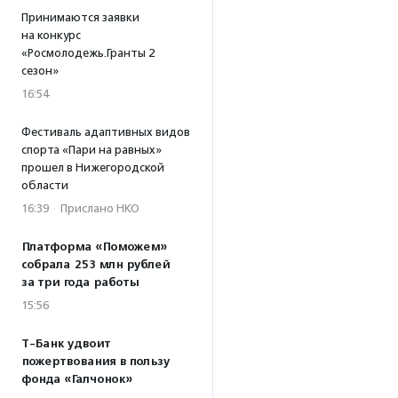
Принимаются заявки
на конкурс
«Росмолодежь.Гранты 2
сезон»
16:54
Фестиваль адаптивных видов
спорта «Пари на равных»
прошел в Нижегородской
области
16:39
·
Прислано НКО
Платформа «Поможем»
собрала 253 млн рублей
за три года работы
15:56
Т-Банк удвоит
пожертвования в пользу
фонда «Галчонок»