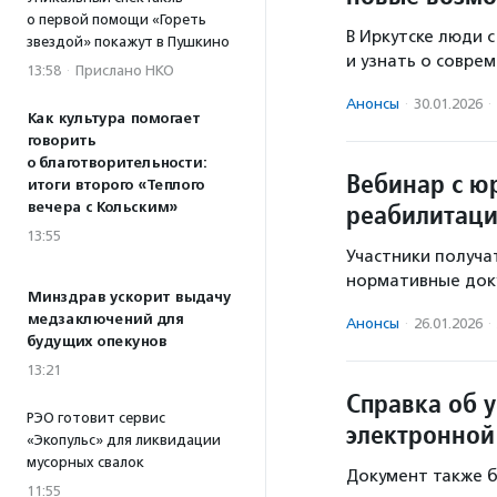
о первой помощи «Гореть
В Иркутске люди 
звездой» покажут в Пушкино
и узнать о совре
13:58
·
Прислано НКО
Анонсы
·
30.01.2026
·
Как культура помогает
говорить
о благотворительности:
Вебинар с ю
итоги второго «Теплого
реабилитац
вечера с Кольским»
13:55
Участники получа
нормативные док
Минздрав ускорит выдачу
медзаключений для
Анонсы
·
26.01.2026
·
будущих опекунов
13:21
Справка об 
РЭО готовит сервис
электронной
«Экопульс» для ликвидации
мусорных свалок
Документ также б
11:55