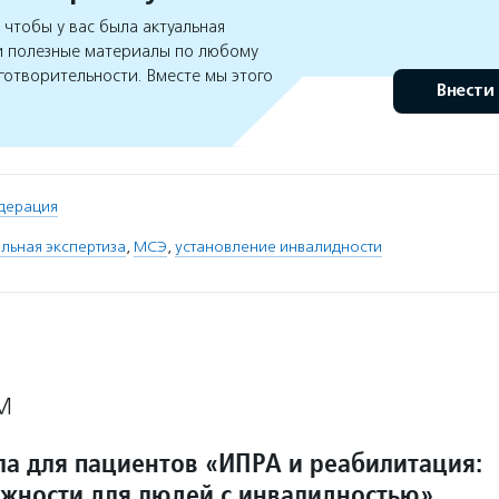
чтобы у вас была актуальная
 полезные материалы по любому
готворительности. Вместе мы этого
Внести
дерация
льная экспертиза
,
МСЭ
,
установление инвалидности
М
а для пациентов «ИПРА и реабилитация:
жности для людей с инвалидностью»