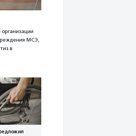
е организации
учреждения МСЭ,
тиз в
редложил