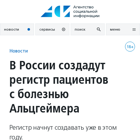
Перейти
к
содержанию
новости
сервисы
поиск
меню
18+
Новости
В России создадут
регистр пациентов
с болезнью
Альцгеймера
Регистр начнут создавать уже в этом
году.