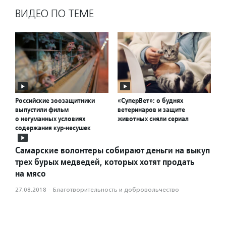
ВИДЕО ПО ТЕМЕ
Российские зоозащитники
«СуперВет»: о буднях
выпустили фильм
ветеринаров и защите
о негуманных условиях
животных сняли сериал
содержания кур-несушек
Самарские волонтеры собирают деньги на выкуп
трех бурых медведей, которых хотят продать
на мясо
27.08.2018
·
Благотвори­тель­ность и доброволь­чест­во