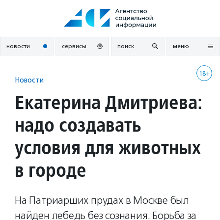
Перейти
к
содержанию
новости
сервисы
поиск
меню
18+
Новости
Екатерина Дмитриева:
надо создавать
условия для животных
в городе
На Патриарших прудах в Москве был
найден лебедь без сознания. Борьба за