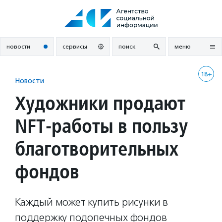
Перейти
к
содержанию
новости
сервисы
поиск
меню
18+
Новости
Художники продают
NFT-работы в пользу
благотворительных
фондов
Каждый может купить рисунки в
поддержку подопечных фондов