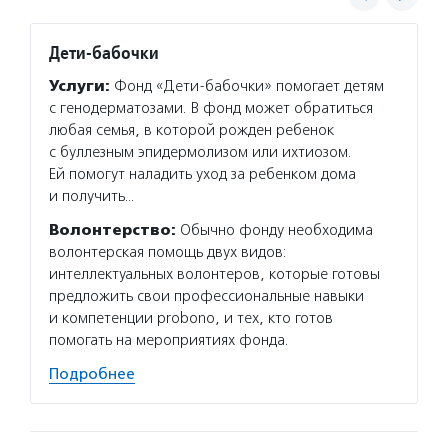
Дети-бабочки
Подар
Услуги:
Фонд «Дети-бабочки» помогает детям
Услуг
с генодерматозами. В фонд может обратиться
и моло
любая семья, в которой рожден ребенок
и друг
с буллезным эпидермолизом или ихтиозом.
адресн
Ей помогут наладить уход за ребенком дома
а такж
и получить…
донорс
Волонтерство:
Обычно фонду необходима
Волон
волонтерская помощь двух видов:
и друж
интеллектуальных волонтеров, которые готовы
Но вол
предложить свои профессиональные навыки
Если в
и компетенции probono, и тех, кто готов
заполн
помогать на мероприятиях фонда.
Подро
Подробнее