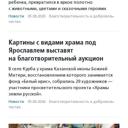
ребенка, превратился в яркое полотно
с животными, цветами и сказочными героями.
Новости
·
05.08.2026
·
Благотвори­тель­ность и доброволь­
чест­во
Картины с видами храма под
Ярославлем выставят
на благотворительный аукцион
В селе Курба у храма Казанской иконы Божией
Матери, восстановлением которого занимается
фонд «Белый ирис», собрались 29 художников —
участники просветительского проекта «Храмы
земли русской».
Новости
·
05.06.2026
·
Благотвори­тель­ность и доброволь­
чест­во