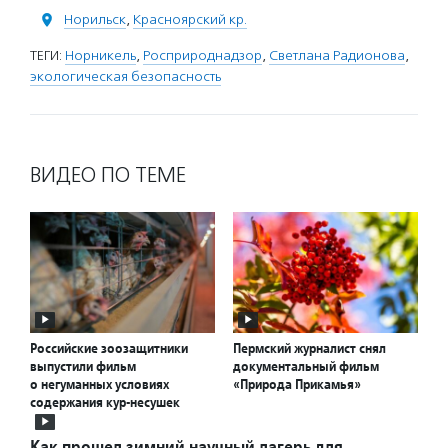
Норильск
,
Красноярский кр.
ТЕГИ:
Норникель
,
Росприроднадзор
,
Светлана Радионова
,
экологическая безопасность
ВИДЕО ПО ТЕМЕ
Российские зоозащитники
Пермский журналист снял
выпустили фильм
документальный фильм
о негуманных условиях
«Природа Прикамья»
содержания кур-несушек
Как прошел зимний научный лагерь для