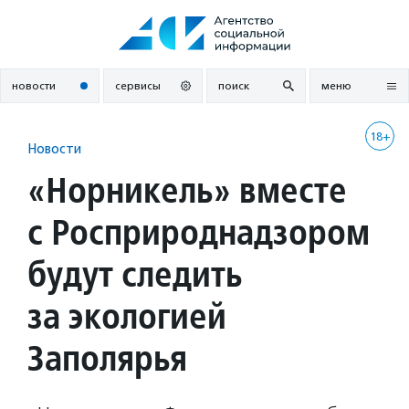
Перейти
к
содержанию
новости
сервисы
поиск
меню
18+
Новости
«Норникель» вместе
с Росприроднадзором
будут следить
за экологией
Заполярья