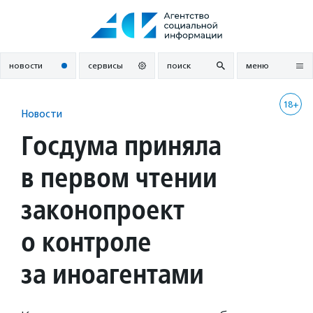
Перейти
к
содержанию
новости
сервисы
поиск
меню
18+
Новости
Госдума приняла
в первом чтении
законопроект
о контроле
за иноагентами