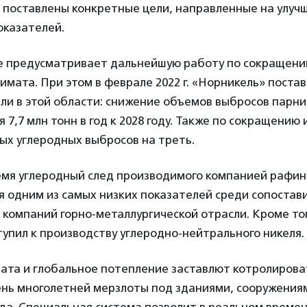
и поставлены конкретные цели, направленные на улуч
оказателей.
е предусматривает дальнейшую работу по сокращени
имата. При этом в феврале 2022 г. «Норникель» поста
и в этой области: снижение объемов выбросов парни
я 7,7 млн тонн в год к 2028 году. Также по сокращению
ых углеродных выбросов на треть.
емя углеродный след производимого компанией рафи
я одним из самых низких показателей среди сопоста
компаний горно-металлургической отрасли. Кроме то
ступил к производству углеродно-нейтрального никеля.
ата и глобальное потепление заставлют котролирова
вень многолетней мерзлоты под зданиями, сооружения