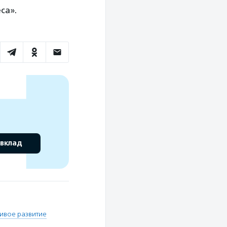
са».
 вклад
ивое развитие