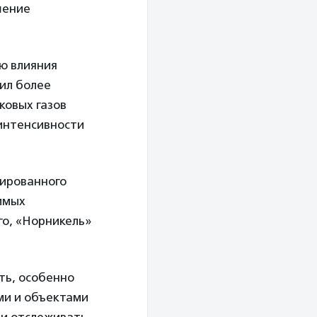
шение
ю влияния
вил более
ковых газов
 интенсивности
нированного
вимых
го, «Норникель»
ть, особенно
ми и объектами