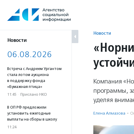
Перейти
к
содержанию
Новости
Новости
«Норни
06.08.2026
устойчи
Встреча с Андреем Ургантом
стала лотом аукциона
Компания «Но
в поддержку фонда
«Бумажная птица»
программы, з
11:45
·
Прислано НКО
уделяя внима
В ОП РФ предложили
Елена Алмазова
·
О
установить ежегодные
выплаты на сборы в школу
11:24