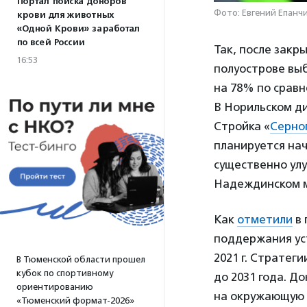
Портал поиска доноров
Фото: Евгений Епанч
крови для животных
«Одной Крови» заработал
по всей России
Так, после закр
16:53
полуострове выб
на 78% по сравн
В Норильском ди
Стройка «
Серно
планируется на
существенно улу
Надеждинском м
Как
отметили
в 
поддержания ус
2021 г. Стратег
В Тюменской области прошел
кубок по спортивному
до 2031 года. Д
ориентированию
на окружающую с
«Тюменский формат-2026»