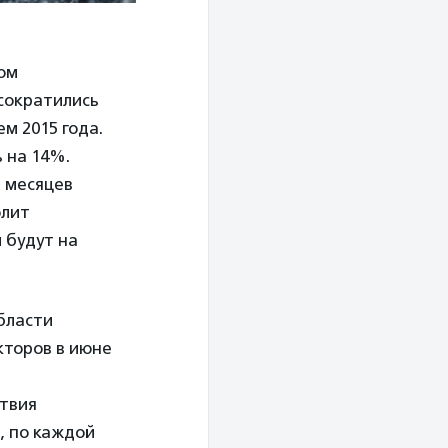
ком
 сократились
м 2015 года.
 на 14%.
х месяцев
олит
 будут на
бласти
кторов в июне
ствия
, по каждой