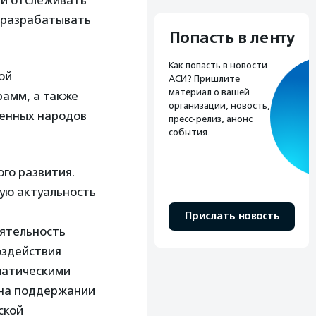
ни отслеживать
и разрабатывать
Попасть в ленту
Как попасть в новости
ой
АСИ? Пришлите
материал о вашей
рамм, а также
организации, новость,
ленных народов
пресс-релиз, анонс
события.
го развития.
ую актуальность
Прислать новость
ятельность
оздействия
иматическими
е на поддержании
ской