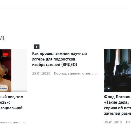
МЕ
Как прошел зимний научный
лагерь для подростков-
изобретателей (ВИДЕО)
29.01.2020
·
Корпоративная ответственность
ый вес, тем
Фонд Потанин
сть»:
«Такие дела»
 социальной
сериал об ист
жителей разн
вная ответственность
28.01.2019
·
НК