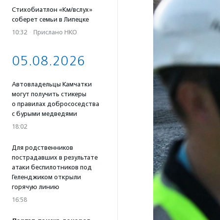
Стихобиатлон «Км/вслух»
соберет семьи в Липецке
10:32
·
Прислано НКО
05.08.2026
Автовладельцы Камчатки
могут получить стикеры
о правилах добрососедства
с бурыми медведями
18:02
Для родственников
пострадавших в результате
атаки беспилотников под
Геленджиком открыли
горячую линию
16:58