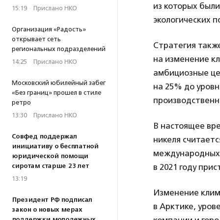
из которых был
15:19
·
Прислано НКО
экологических п
Организация «Радость»
открывает сеть
Стратегия такж
региональных подразделений
на изменение кл
14:25
·
Прислано НКО
амбициозные цел
Московский юбилейный забег
на 25% до уровн
«Без границ» прошел в стиле
производственн
ретро
13:30
·
Прислано НКО
В настоящее вр
Совфед поддержал
никеля считаетс
инициативу о бесплатной
международных 
юридической помощи
сиротам старше 23 лет
в 2021 году при
13:19
Изменение клим
Президент РФ подписал
в Арктике, уро
закон о новых мерах
поддержки молодежных