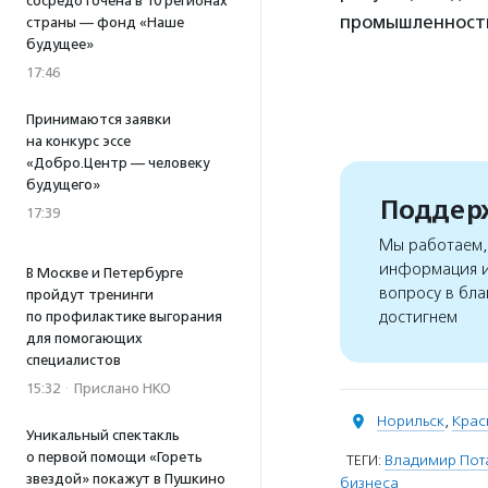
сосредоточена в 10 регионах
промышленности.
страны — фонд «Наше
будущее»
17:46
Принимаются заявки
на конкурс эссе
«Добро.Центр — человеку
будущего»
Поддерж
17:39
Мы работаем, 
информация и
В Москве и Петербурге
вопросу в бла
пройдут тренинги
достигнем
по профилактике выгорания
для помогающих
специалистов
15:32
·
Прислано НКО
Норильск
,
Крас
Уникальный спектакль
о первой помощи «Гореть
ТЕГИ:
Владимир Пот
звездой» покажут в Пушкино
бизнеса