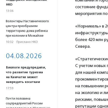
компании и горо
НКО
состояние фунда
13:04
мероприятия по
Волонтеры Наставнического
«Норникель» в 2
центра преобразили
территорию дома ребенка
инфраструктуры,
при колонии в Можайске
более 420 млн 
10:32
·
Прислано НКО
Севера.
04.08.2026
«Стратегические
С учетом новых
Биологи предупредили,
для нашей комп
что развитие туризма
на Камчатке может
прокомментиров
навредить косаткам
на повышении р
17:59
на экологию и л
Почти половина
рисками, повыше
соцпредприятий России
репутации одно