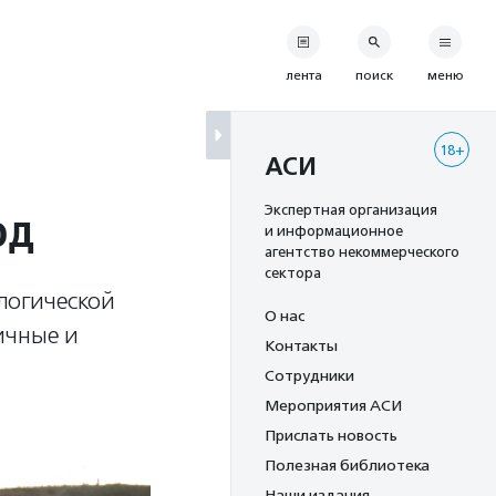
лента
поиск
меню
18+
АСИ
од
Экспертная организация
и информационное
агентство некоммерческого
сектора
логической
О нас
ичные и
Контакты
Сотрудники
Мероприятия АСИ
Прислать новость
Полезная библиотека
Наши издания