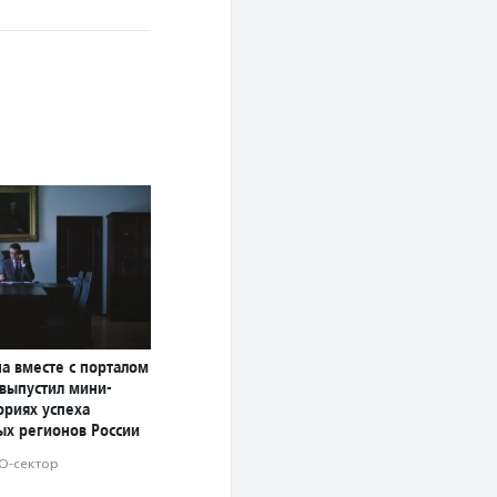
а вместе с порталом
 выпустил мини-
ориях успеха
ых регионов России
О-сектор