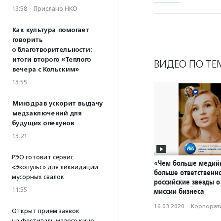
13:58
·
Прислано НКО
Как культура помогает
говорить
о благотворительности:
итоги второго «Теплого
ВИДЕО ПО ТЕ
вечера с Кольским»
13:55
Минздрав ускорит выдачу
медзаключений для
будущих опекунов
13:21
РЭО готовит сервис
«Чем больше медийн
«Экопульс» для ликвидации
больше ответственно
мусорных свалок
российские звезды о
11:55
миссии бизнеса
16.03.2020
·
Корпорати
Открыт прием заявок
на фестиваль малого кино