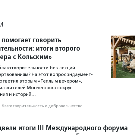
М
 помогает говорить
тельности: итоги второго
чера с Кольским»
 благотворительности без лекций
ертвованиям? На этот вопрос эндаумент-
ответил вторым «Теплым вечером»,
л жителей Мончегорска вокруг
ния и историй…
·
Благотвори­тель­ность и доброволь­чест­во
двели итоги III Международного форума