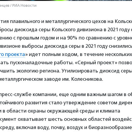
инцев / РИА Новости
ытия плавильного и металлургического цехов на Кольс
росы диоксида серы Кольского дивизиона в 2021 году
ению с прошлым годом и на 90% по сравнению с уровне
визионе выбросы диоксида серы в 2021 году снизились
го проекта
» идет полным ходом, в течение нескольки
чать пусконаладочные работы. «Серный проект» позв
чшить экологию региона. Утилизировать диоксид серы
еталлургическом заводе им. Колесникова.
пресс-службе компании, еще одним важным шагом в о
тойчивого развития стало утверждение советом дире
ии в области охраны окружающей среды и климата
окумент охватывает шесть основных областей воздей
реду, включая воду, почву, воздух и биоразнообразие