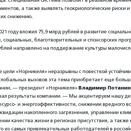
да. Специальная система позволит в реальном време
ментов, а также выявлять геокриологические риски 
 их снижению.
021 году вложил 75,9 млрд рублей в развитие социальн
 социальных, благотворительных и спонсорских прог
рублей направлено на поддержание культуры малочис
 цели «Норникеля» неразрывны с повесткой устойчиво
 глобальных вызовов эта тема приобретает еще больш
ании, — президент «Норникеля»
Владимир Потанин
ал результаты компании. — Мы акцентируем нашу де
есурсо- и энергоэффективности, снижении вредного в
иквидации накопленного загрязнения, управлении кл
нии качества жизни в регионах присутствия, а такж
го из самых привлекательных работодателей в россий