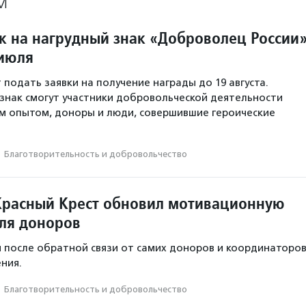
М
к на нагрудный знак «Доброволец России
 июля
 подать заявки на получение награды до 19 августа.
знак смогут участники добровольческой деятельности
м опытом, доноры и люди, совершившие героические
·
Благотвори­тель­ность и доброволь­чест­во
Красный Крест обновил мотивационную
ля доноров
 после обратной связи от самих доноров и координаторо
ния.
·
Благотвори­тель­ность и доброволь­чест­во