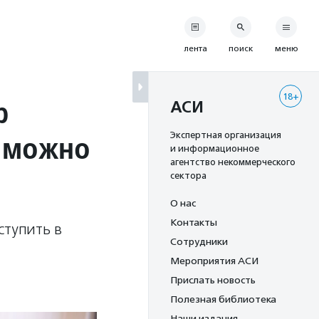
лента
поиск
меню
18+
р
АСИ
ь можно
Экспертная организация
и информационное
агентство некоммерческого
сектора
О нас
Контакты
ступить в
Сотрудники
Мероприятия АСИ
Прислать новость
Полезная библиотека
Наши издания