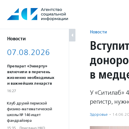
Перейти
к
содержанию
Новости
Новости
Вступи
07.08.2026
доноро
Препарат «Энхерту»
в медц
включили в перечень
жизненно необходимых
и важнейших лекарств
16:27
У «Ситилаб» 4
регистр, нужн
Клуб друзей пермской
физико-математической
Здоровье
·
14.06.2
школы № 146 ищет
фандрайзера
15:35
·
Прислано НКО