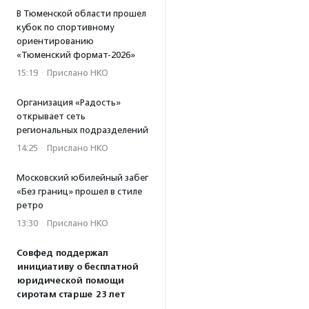
В Тюменской области прошел
кубок по спортивному
ориентированию
«Тюменский формат-2026»
15:19
·
Прислано НКО
Организация «Радость»
открывает сеть
региональных подразделений
14:25
·
Прислано НКО
Московский юбилейный забег
«Без границ» прошел в стиле
ретро
13:30
·
Прислано НКО
Совфед поддержал
инициативу о бесплатной
юридической помощи
сиротам старше 23 лет