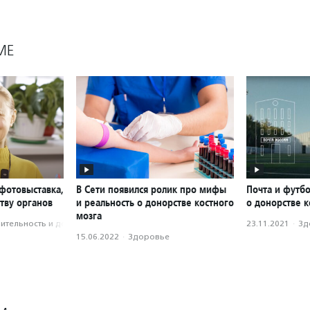
МЕ
фотовыставка,
В Сети появился ролик про мифы
Почта и футб
тву органов
и реальность о донорстве костного
о донорстве к
мозга
­тель­ность и доброволь­чест­во
23.11.2021
·
Зд
15.06.2022
·
Здоровье