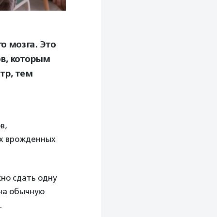
о мозга. Это
в, которым
тр, тем
в,
ых врожденных
жно сдать одну
 на обычную
.