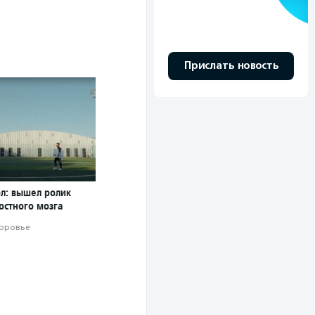
Прислать новость
ол: вышел ролик
остного мозга
оровье