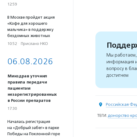
12:59
В Москве пройдет акция
«Кофе для хорошего
мальчика» в поддержку
бездомных животных
Поддерж
10:52
·
Прислано НКО
Мы работаем, 
06.08.2026
информация и
вопросу в бла
достигнем
Минздрав уточнил
правила передачи
пациентам
незарегистрированных
в России препаратов
Российская Фе
17:30
ТЕГИ:
донорство кро
Началась регистрация
на «Добрый забег» в парке
Победы на Поклонной горе