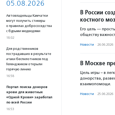
05.08.2026
В России со
Автовладельцы Камчатки
костного мо
могут получить стикеры
о правилах добрососедства
Его цель — прост
с бурыми медведями
обществу важност
18:02
Новости
·
26.06.2026
Для родственников
пострадавших в результате
атаки беспилотников под
В Москве пр
Геленджиком открыли
горячую линию
Цель игры – в ле
16:58
донорства, разве
взаимопомощи.
Портал поиска доноров
крови для животных
Новости
·
25.06.2026
«Одной Крови» заработал
по всей России
16:53