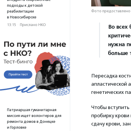
подходы к детской
Фото предоставлено 
реабилитации
в Новосибирске
13:15
·
Прислано НКО
Во всех 
критиче
нужна п
больше 
Пересадка кост
апластической 
генетических па
Чтобы вступить 
Патриаршая гуманитарная
пробирку крови
миссия ищет волонтеров для
ремонта домов в Донецке
сдачу крови, за
и Горловке