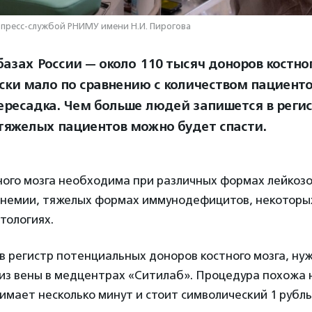
пресс-службой РНИМУ имени Н.И. Пирогова
базах России — около 110 тысяч доноров костног
ски мало по сравнению с количеством пациенто
ересадка. Чем больше людей запишется в регис
тяжелых пациентов можно будет спасти.
ного мозга необходима при различных формах лейкозо
анемии, тяжелых формах иммунодефицитов, некотор
тологиях.
в регистр потенциальных доноров костного мозга, ну
 из вены в медцентрах «Ситилаб». Процедура похожа
нимает несколько минут и стоит символический 1 рубль