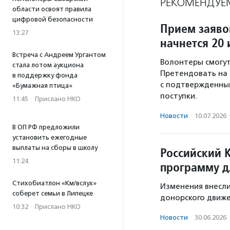
РЕКОМЕНДУЕ
области освоят правила
цифровой безопасности
Прием заяво
13:27
начнется 20
Встреча с Андреем Ургантом
Волонтеры смогут
стала лотом аукциона
Претендовать на 
в поддержку фонда
с подтвержденны
«Бумажная птица»
поступки.
11:45
·
Прислано НКО
Новости
·
10.07.2026
В ОП РФ предложили
установить ежегодные
выплаты на сборы в школу
Российский 
11:24
программу д
Стихобиатлон «Км/вслух»
Изменения внесли
соберет семьи в Липецке
донорского движе
10:32
·
Прислано НКО
Новости
·
30.06.2026