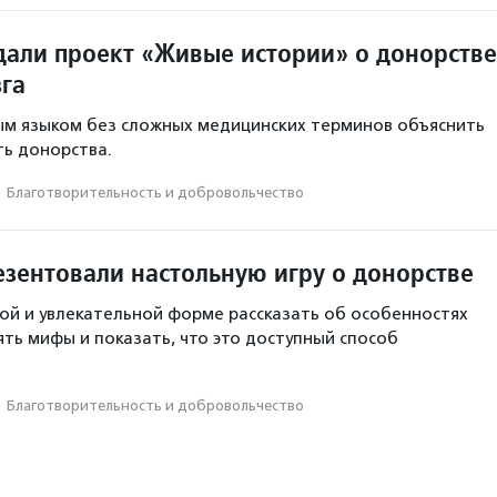
здали проект «Живые истории» о донорстве
зга
ым языком без сложных медицинских терминов объяснить
ь донорства.
·
Благотвори­тель­ность и доброволь­чест­во
езентовали настольную игру о донорстве
гкой и увлекательной форме рассказать об особенностях
ять мифы и показать, что это доступный способ
·
Благотвори­тель­ность и доброволь­чест­во