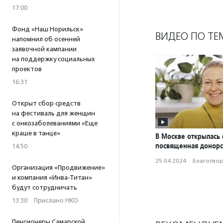
17:00
Фонд «Наш Норильск»
ВИДЕО ПО ТЕ
напомнил об осенней
заявочной кампании
на поддержку социальных
проектов
16:31
Открыт сбор средств
на фестиваль для женщин
с онкозаболеваниями «Еще
краше в танце»
В Москве открылась 
посвященная донорс
14:50
25.04.2024
·
Благотвори
Организация «Продвижение»
и компания «Инва-Титан»
будут сотрудничать
13:30
·
Прислано НКО
Пенсионеры Самарской