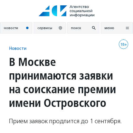
Перейти
к
содержанию
новости
сервисы
поиск
меню
18+
Новости
В Москве
принимаются заявки
на соискание премии
имени Островского
Прием заявок продлится до 1 сентября.