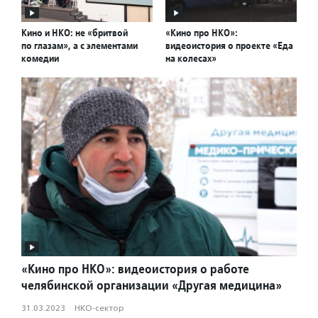
Кино и НКО: не «бритвой
«Кино про НКО»:
по глазам», а с элементами
видеоистория о проекте «Еда
комедии
на колесах»
«Кино про НКО»: видеоистория о работе
челябинской организации «Другая медицина»
31.03.2023
·
НКО-сектор