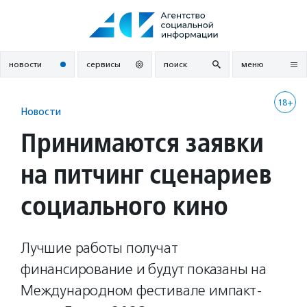
Перейти
к
содержанию
новости
сервисы
поиск
меню
18+
Новости
Принимаются заявки
на питчинг сценариев
социального кино
Лучшие работы получат
финансирование и будут показаны на
Международном фестивале импакт-