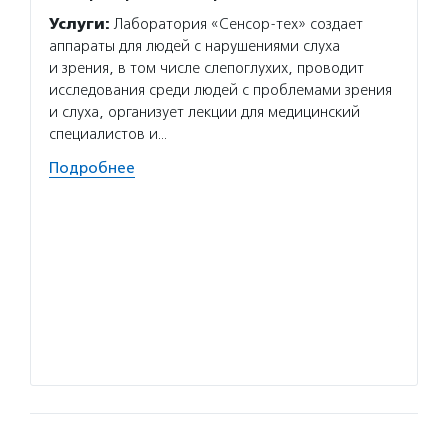
Услуги:
Лаборатория «Сенсор-тех» создает
Услуг
аппараты для людей с нарушениями слуха
включе
и зрения, в том числе слепоглухих, проводит
средст
исследования среди людей с проблемами зрения
и устр
и слуха, организует лекции для медицинский
линей
специалистов и…
вернут
людям,
Подробнее
Волон
пригла
которы
умеют 
работа
безвоз
значи
Подро