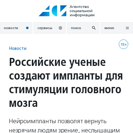
Перейти
к
содержанию
новости
сервисы
поиск
меню
18+
Новости
Российские ученые
создают импланты для
стимуляции головного
мозга
Нейроимпланты позволят вернуть
незрячим людям зрение, неслышащим