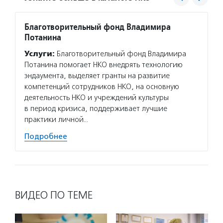
Благотворительный фонд Владимира
Агент
Потанина
Услуг
Услуги:
Благотворительный фонд Владимира
матери
Потанина помогает НКО внедрять технологию
сектор
эндаумента, выделяет гранты на развитие
новост
компетенций сотрудников НКО, на основную
расска
деятельность НКО и учреждений культуры
некомм
в период кризиса, поддерживает лучшие
Подро
практики личной…
Подробнее
ВИДЕО ПО ТЕМЕ