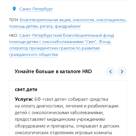
Санкт-Петербург
ТЕГИ:
благотворительная акция
,
онкология
,
онкопациенты
,
помощь детям
,
регата
,
фандрайзинг
НКО:
Санкт-Петербургский благотворительный фонд
помощи детям с онкозаболеваниями "Свет"
,
Фонд-
оператор президентских грантов по развитию
гражданского общества
Узнайте больше в каталоге НКО
свет.дети
Фонд 
Услуги:
БФ «свет.дети» собирает средства
Услуг
на оплату диагностики, лечения и реабилитации
гранто
детей с онкологическими заболеваниями,
(в цел
предоставляет медицинским учреждениям
на ока
оборудование и препараты, открывает в детских
потенц
онкологических отделениях игровые комнаты
по соц