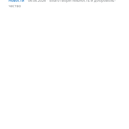
Новости
·
06.08.2026
·
Благотвори­тель­ность и доброволь­
чест­во