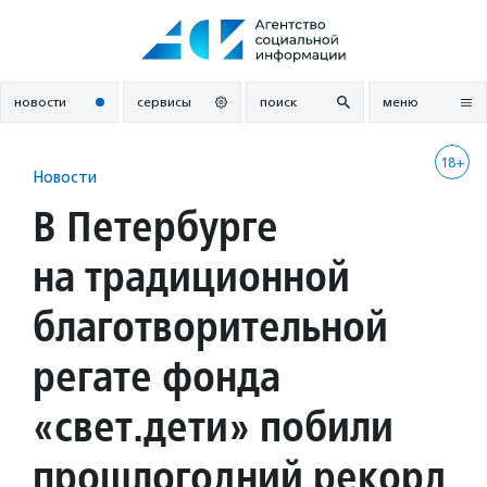
Перейти
к
содержанию
новости
сервисы
поиск
меню
18+
Новости
В Петербурге
на традиционной
благотворительной
регате фонда
«свет.дети» побили
прошлогодний рекорд