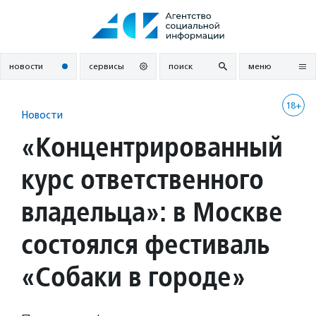
Перейти
к
содержанию
новости
сервисы
поиск
меню
18+
Новости
«Концентрированный
курс ответственного
владельца»: в Москве
состоялся фестиваль
«Собаки в городе»