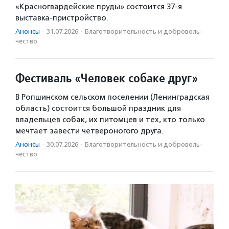
«Красногвардейские пруды» состоится 37-я
выставка-пристройство.
Анонсы
·
31.07.2026
·
Благотвори­тель­ность и доброволь­
чест­во
Фестиваль «Человек собаке друг»
В Ропшинском сельском поселении (Ленинградская
область) состоится большой праздник для
владельцев собак, их питомцев и тех, кто только
мечтает завести четвероногого друга.
Анонсы
·
30.07.2026
·
Благотвори­тель­ность и доброволь­
чест­во