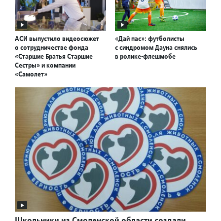
АСИ выпустило видеосюжет
«Дай пас»: футболисты
о сотрудничестве фонда
с синдромом Дауна снялись
«Старшие Братья Старшие
в ролике-флешмобе
Сестры» и компании
«Самолет»
Школьники из Смоленской области создали