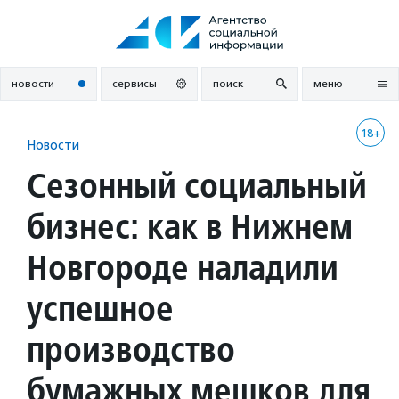
Перейти
к
содержанию
новости
сервисы
поиск
меню
18+
Новости
Сезонный социальный
бизнес: как в Нижнем
Новгороде наладили
успешное
производство
бумажных мешков для