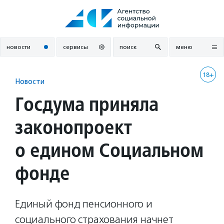
Перейти
к
содержанию
новости
сервисы
поиск
меню
18+
Новости
Госдума приняла
законопроект
о едином Социальном
фонде
Единый фонд пенсионного и
социального страхования начнет