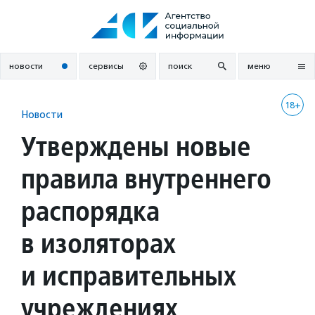
Перейти
к
содержанию
новости
сервисы
поиск
меню
18+
Новости
Утверждены новые
правила внутреннего
распорядка
в изоляторах
и исправительных
учреждениях