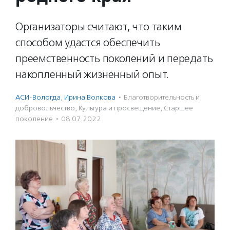
Организаторы считают, что таким
способом удастся обеспечить
преемственность поколений и передать
накопленный жизненный опыт.
АСИ-Вологда
,
Ирина Волкова
·
Благотвори­тель­ность и
доброволь­чест­во
,
Культура и просвещение
,
Старшее
поколение
·
08.07.2022