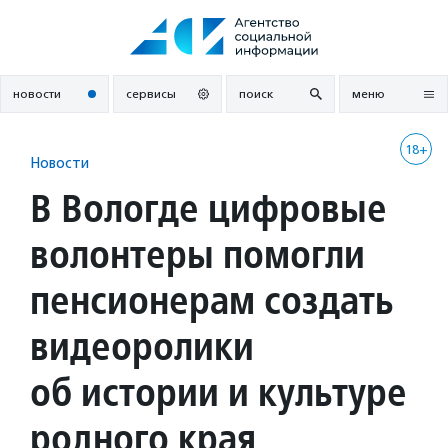
Перейти
к
содержанию
новости
сервисы
поиск
меню
18+
Новости
В Вологде цифровые
волонтеры помогли
пенсионерам создать
видеоролики
об истории и культуре
родного края