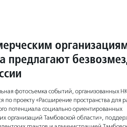
ерческим организация
а предлагают безвозме
ссии
ьная фотосъемка событий, организованных Н
я по проекту «Расширение пространства для р
го потенциала социально ориентированных
их организаций Тамбовской области», поддер
дентских грантов и администрацией Тамбовск