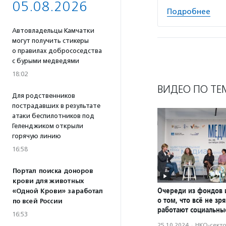
05.08.2026
Подробнее
Автовладельцы Камчатки
могут получить стикеры
о правилах добрососедства
с бурыми медведями
18:02
ВИДЕО ПО ТЕ
Для родственников
пострадавших в результате
атаки беспилотников под
Геленджиком открыли
горячую линию
16:58
Портал поиска доноров
крови для животных
Очереди из фондов 
«Одной Крови» заработал
о том, что всё не зря
по всей России
работают социальны
16:53
25.10.2024
·
НКО-сект