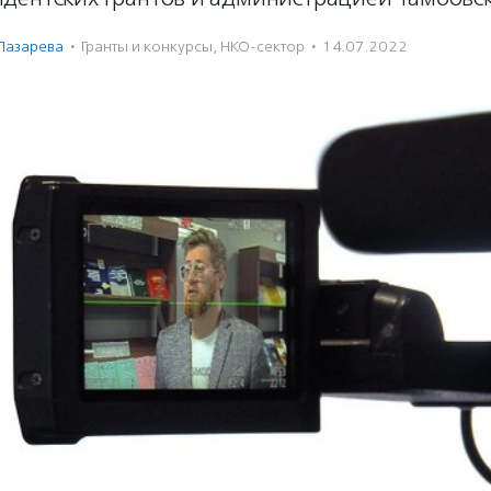
Лазарева
·
Гранты и конкурсы
,
НКО-сектор
·
14.07.2022