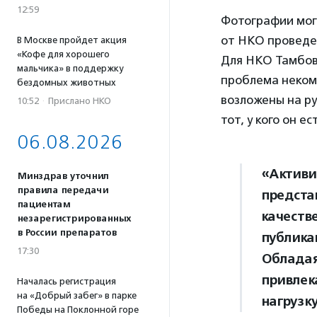
12:59
Фотографии могу
от НКО проведе
В Москве пройдет акция
«Кофе для хорошего
Для НКО Тамбовс
мальчика» в поддержку
проблема неком
бездомных животных
возложены на р
10:52
·
Прислано НКО
тот, у кого он ес
06.08.2026
«Активи
Минздрав уточнил
правила передачи
представ
пациентам
качеств
незарегистрированных
в России препаратов
публика
17:30
Обладая
привлек
Началась регистрация
на «Добрый забег» в парке
нагрузк
Победы на Поклонной горе