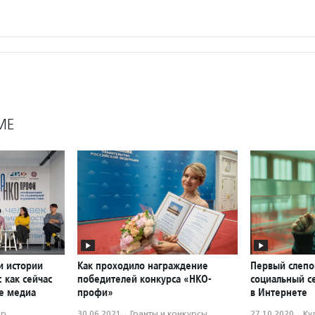
МЕ
и истории
Как проходило награждение
Первый слепо
: как сейчас
победителей конкурса «НКО-
социальный с
е медиа
профи»
в Интернете
ор
30.06.2021
·
Гранты и конкурсы
27.10.2020
·
Ку