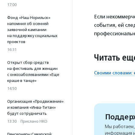
17:00
Если некоммерче
Фонд «Наш Норильск»
напомнил об осенней
события, ей сле
заявочной кампании
профессиональн
на поддержку социальных
проектов
16:31
Читать ещ
Открыт сбор средств
на фестиваль для женщин
Своими словами: 
с онкозаболеваниями «Еще
краше в танце»
14:50
Организация «Продвижение»
и компания «Инва-Титан»
будут сотрудничать
Поддерж
13:30
·
Прислано НКО
Мы работаем, 
информация и
Пенсионеры Самарской