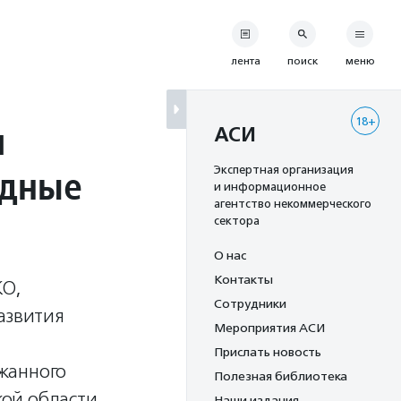
лента
поиск
меню
18+
м
АСИ
здные
Экспертная организация
и информационное
агентство некоммерческого
сектора
О нас
Контакты
КО,
Сотрудники
азвития
Мероприятия АСИ
Прислать новость
жанного
Полезная библиотека
ой области.
Наши издания