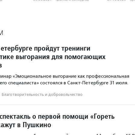
М
Петербурге пройдут тренинги
тике выгорания для помогающих
в
минар «Эмоциональное выгорание как профессиональная
го специалиста» состоялся в Санкт-Петербурге 31 июля.
·
Благотвори­тель­ность и доброволь­чест­во
спектакль о первой помощи «Гореть
кажут в Пушкино