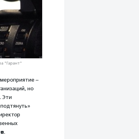
а "Гарант"
 мероприятие –
анизаций, но
. Эти
«подтянуть»
директор
твенных
ев
.