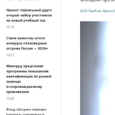
Проект «Школьный друг»
АСИ-Тамбов
,
Ирина 
открыл набор участников
на новый учебный год
15:16
Стали известны итоги
конкурса «Заповедные
острова России — 2026»
14:21
Минтруд представил
программы повышения
квалификации по ранней
помощи
и сопровождаемому
проживанию
13:45
Фонд «Катрен» поможет
внедрить современные