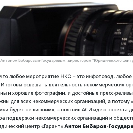
 Антоном Бибаровым-Государевым, директором "Юридического центр
что любое мероприятие НКО – это инфоповод, любое
МИ готовы освещать деятельность некоммерческих орг
жны и хорошие фотографии, и достойные пресс-релизы
жны для всех некоммерческих организаций, а потому 
мки будет не лишним», – пояснил АСИ идею проекта 
тра поддержки некоммерческих организаций и общес
дический центр «Гарант»
Антон Бибаров-Государ