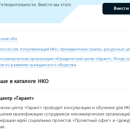
готворительности. Вместе мы этого
Внести
ская обл.
отосессия
,
популяризация НКО
,
президентские гранты
,
ресурсные ц
коммерческая организация «Юридический центр «Гарант»
,
Фонд-оп
тов по развитию гражданского общества
ше в каталоге НКО
ентр «Гарант»
ски центр «Гарант» проводит консультации и обучение для НК
шения квалификации сотрудников некоммерческих организаций
енерации идей социальных проектов «Проектный офис» и «деж
ми…