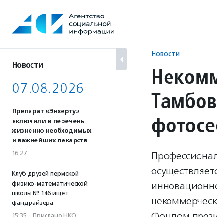
Перейти
к
содержанию
Новости
Новости
Некомм
07.08.2026
Тамбов
Препарат «Энхерту»
фотосе
включили в перечень
жизненно необходимых
и важнейших лекарств
16:27
Профессионал
осуществляетс
Клуб друзей пермской
физико-математической
инновационно
школы № 146 ищет
некоммерческ
фандрайзера
Фондом прези
15:35
·
Прислано НКО