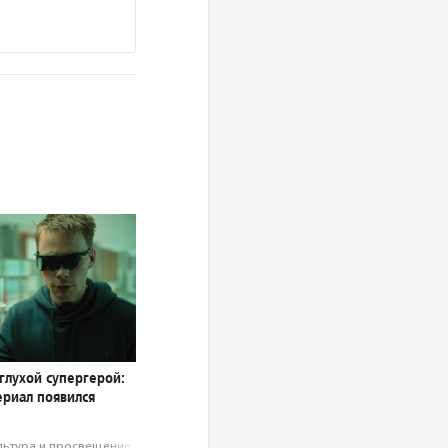
Подробнее
глухой супергерой:
ериал появился
льтура и просвещение