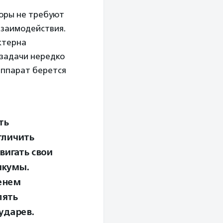
норы не требуют
взаимодействия.
ктерна
-задачи нередко
аппарат берется
ть
тличить
вигать свои
икумы.
енем
лять
ударев.