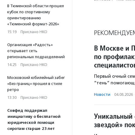
В Тюменской области прошел
кубок по спортивному
ориентированию
«Тюменский формат-2026»
РЕКОМЕНДУЕ
15:19
·
Прислано НКО
Организация «Радость»
В Москве и 
открывает сеть
по профилак
региональных подразделений
специалисто
14:25
·
Прислано НКО
Первый очный се
Московский юбилейный забег
“тень“ помогающе
«Без границ» прошел в стиле
ретро
Новости
·
04.08.2026
13:30
·
Прислано НКО
Совфед поддержал
Уникальный 
инициативу о бесплатной
звездой» по
юридической помощи
сиротам старше 23 лет