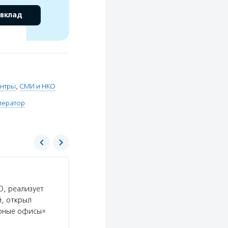
 вклад
ентры
,
СМИ и НКО
ератор
Фонд президентских грантов
О, реализует
Услуги:
Фонд президентских грантов проводи
, открыл
регионов (в целях софинансирования расходов
урные офисы»
потенциальным заявителям пройти базовый ку