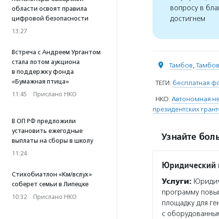
вопросу в бла
области освоят правила
достигнем
цифровой безопасности
13:27
Встреча с Андреем Ургантом
стала лотом аукциона
Тамбов
,
Тамбов
в поддержку фонда
«Бумажная птица»
ТЕГИ:
бесплатная ф
11:45
·
Прислано НКО
НКО:
Автономная не
президентских гран
В ОП РФ предложили
установить ежегодные
Узнайте боль
выплаты на сборы в школу
11:24
Юридический ц
Стихобиатлон «Км/вслух»
Услуги:
Юридиче
соберет семьи в Липецке
программу повы
10:32
·
Прислано НКО
площадку для г
с оборудованны