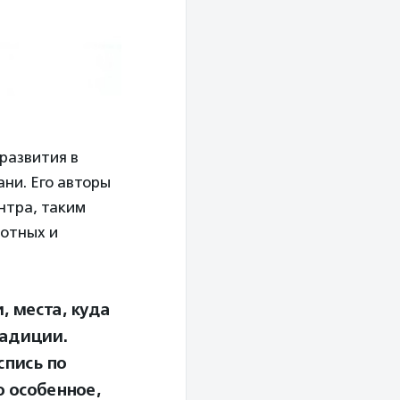
развития в
ани. Его авторы
нтра, таким
вотных и
 места, куда
радиции.
спись по
о особенное,