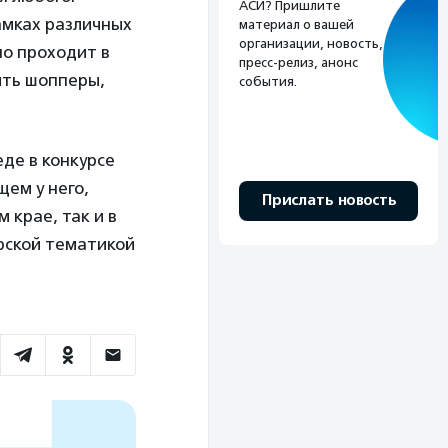
АСИ? Пришлите
амках различных
материал о вашей
организации, новость,
но проходит в
пресс-релиз, анонс
ить шопперы,
события.
де в конкурсе
щем у него,
Прислать новость
 крае, так и в
ирской тематикой