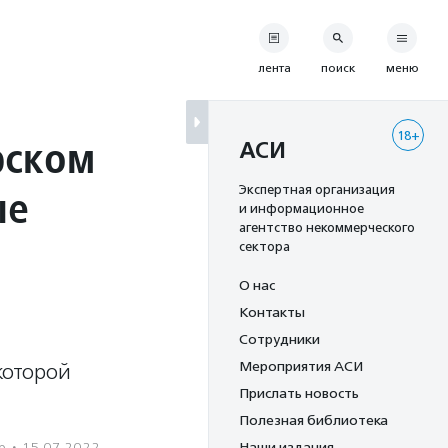
лента
поиск
меню
18+
рском
АСИ
ые
Экспертная организация
и информационное
агентство некоммерческого
сектора
О нас
Контакты
Сотрудники
Мероприятия АСИ
которой
Прислать новость
Полезная библиотека
р
·
15.07.2022
Наши издания