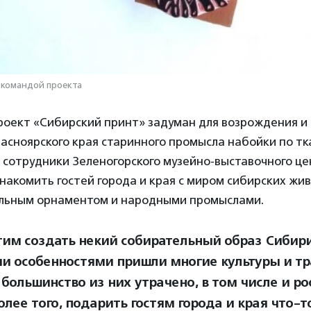
 командой проекта
роект «Сибирский принт» задуман для возрождения и 
асноярского края старинного промысла набойки по тк
 сотрудники Зеленогорского музейно-выставочного це
накомить гостей города и края с миром сибирских жи
альным орнаментом и народными промыслами.
им создать некий собирательный образ Сибири,
ми особенностями пришли многие культуры и т
большинство из них утрачено, в том числе и ро
олее того, подарить гостям города и края что-т