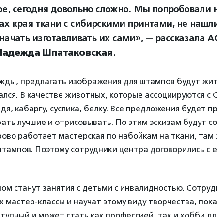
ое, сегодня довольно сложно. Мы попробовали 
ах края ткани с сибирскими принтами, не нашл
начать изготавливать их сами», — рассказала 
Надежда Шпатаковская
.
жды, предлагать изображения для штампов будут жит
ался. В качестве животных, которые ассоциируются с
я, кабаргу, суслика, белку. Все предложения будет 
ать лучшие и отрисовывать. По этим эскизам будут с
ово работает мастерская по набойкам на ткани, там
тампов. Поэтому сотрудники центра договорились с 
ом станут занятия с детьми с инвалидностью. Сотруд
х мастер-классы и научат этому виду творчества, пок
ступный и может стать как профессией, так и хобби дл