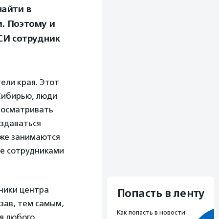
найти в
и. Поэтому и
АСИ сотрудник
ели края. Этот
 Сибирью, люди
просматривать
оздаваться
 же занимаются
ее сотрудниками
ники центра
Попасть в ленту
азав, тем самым,
Как попасть в новости
я любого.