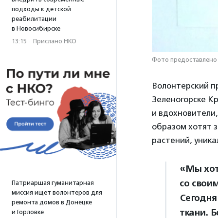
подходы к детской
реабилитации
в Новосибирске
13:15
·
Прислано НКО
Фото предоставлено
Волонтерский п
Зеленогорске Кр
и вдохновители,
образом хотят з
растений, уник
«Мы хот
со свои
Патриаршая гуманитарная
миссия ищет волонтеров для
Сегодня 
ремонта домов в Донецке
ткани. Б
и Горловке