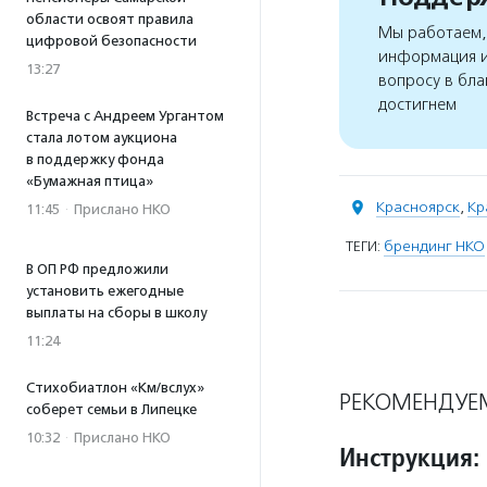
области освоят правила
Мы работаем, 
цифровой безопасности
информация и
13:27
вопросу в бла
достигнем
Встреча с Андреем Ургантом
стала лотом аукциона
в поддержку фонда
«Бумажная птица»
Красноярск
,
Кр
11:45
·
Прислано НКО
ТЕГИ:
брендинг НКО
В ОП РФ предложили
установить ежегодные
выплаты на сборы в школу
11:24
Стихобиатлон «Км/вслух»
РЕКОМЕНДУЕ
соберет семьи в Липецке
10:32
·
Прислано НКО
Инструкция: