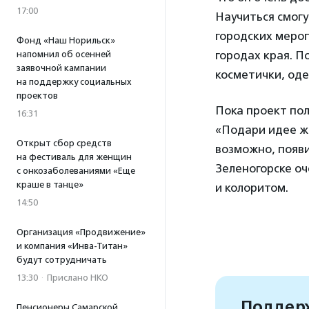
17:00
Научиться смогу
городских мероп
Фонд «Наш Норильск»
городах края. П
напомнил об осенней
заявочной кампании
косметички, оде
на поддержку социальных
проектов
Пока проект пол
16:31
«Подари идее жи
Открыт сбор средств
возможно, появи
на фестиваль для женщин
Зеленогорске оч
с онкозаболеваниями «Еще
краше в танце»
и колоритом.
14:50
Организация «Продвижение»
и компания «Инва-Титан»
будут сотрудничать
13:30
·
Прислано НКО
Поддерж
Пенсионеры Самарской