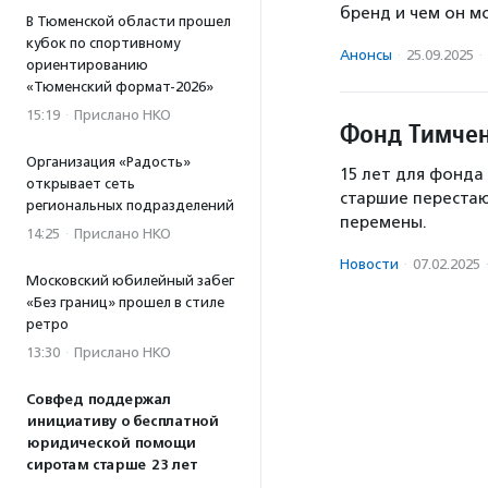
бренд и чем он м
В Тюменской области прошел
кубок по спортивному
Анонсы
·
25.09.2025
·
ориентированию
«Тюменский формат-2026»
15:19
·
Прислано НКО
Фонд Тимчен
Организация «Радость»
15 лет для фонда 
открывает сеть
старшие перестаю
региональных подразделений
перемены.
14:25
·
Прислано НКО
Новости
·
07.02.2025
Московский юбилейный забег
«Без границ» прошел в стиле
ретро
13:30
·
Прислано НКО
Совфед поддержал
инициативу о бесплатной
юридической помощи
сиротам старше 23 лет