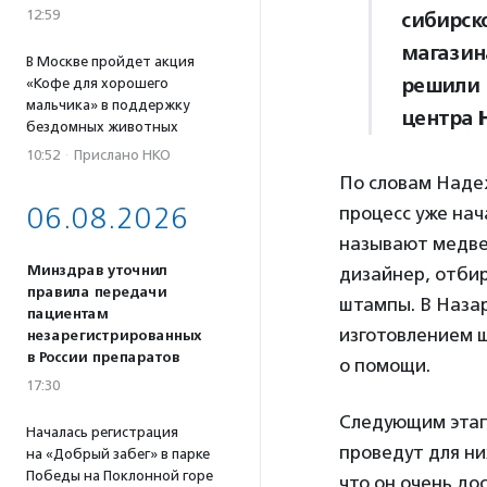
12:59
сибирск
магазин
В Москве пройдет акция
решили 
«Кофе для хорошего
мальчика» в поддержку
центра
бездомных животных
10:52
·
Прислано НКО
По словам Наде
06.08.2026
процесс уже нач
называют медвед
Минздрав уточнил
дизайнер, отбир
правила передачи
штампы. В Назар
пациентам
изготовлением ш
незарегистрированных
в России препаратов
о помощи.
17:30
Следующим этап
Началась регистрация
проведут для ни
на «Добрый забег» в парке
Победы на Поклонной горе
что он очень до