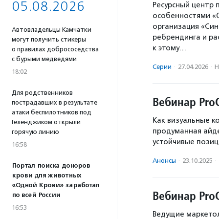
05.08.2026
Ресурсный центр
особенностями «
организация «Син
Автовладельцы Камчатки
ребрендинга и ра
могут получить стикеры
к этому…
о правилах добрососедства
с бурыми медведями
Серии
·
27.04.2026
·
Н
18:02
Для родственников
Вебинар Pro
пострадавших в результате
атаки беспилотников под
Как визуальные к
Геленджиком открыли
продуманная айде
горячую линию
устойчивые позиц
16:58
Анонсы
·
23.10.2025
·
Портал поиска доноров
крови для животных
«Одной Крови» заработал
Вебинар ProC
по всей России
16:53
Ведущие маркетол