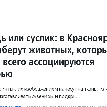
ь или суслик: в Красноя
ыберут животных, котор
 всего ассоциируются
рью
инты с их изображением нанесут на ткань, из 
зготавливать сувениры и подарки.
етлана Хустик
·
Благотвори­тель­ность и доброволь­чест­во
,
НКО-секто