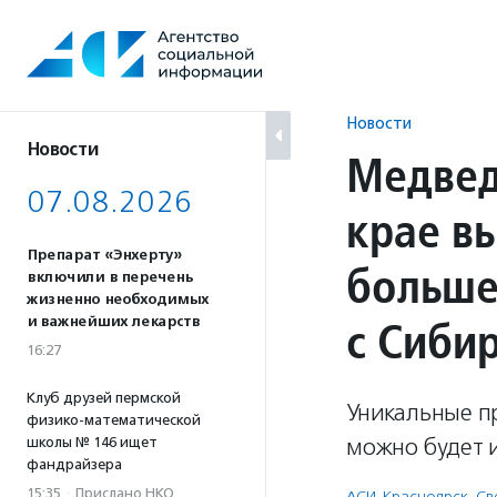
Перейти
к
содержанию
Новости
Новости
Медвед
07.08.2026
крае в
Препарат «Энхерту»
больше
включили в перечень
жизненно необходимых
с Сиби
и важнейших лекарств
16:27
Клуб друзей пермской
Уникальные пр
физико-математической
можно будет и
школы № 146 ищет
фандрайзера
15:35
·
Прислано НКО
АСИ-Красноярск
,
Св