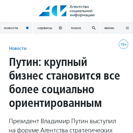
Перейти
к
содержанию
новости
сервисы
поиск
меню
18+
Новости
Путин: крупный
бизнес становится все
более социально
ориентированным
Президент Владимир Путин выступил
на форуме Агентства стратегических