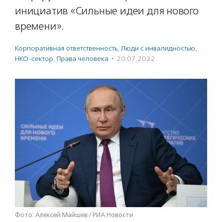
инициатив «Сильные идеи для нового
времени».
Корпоративная ответственность
,
Люди с инвалидностью
,
НКО-сектор
,
Права человека
·
20.07.2022
Фото: Алексей Майшев / РИА Новости