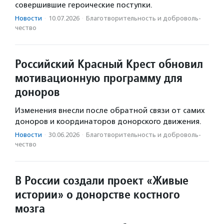
совершившие героические поступки.
Новости
·
10.07.2026
·
Благотвори­тель­ность и доброволь­
чест­во
Российский Красный Крест обновил
мотивационную программу для
доноров
Изменения внесли после обратной связи от самих
доноров и координаторов донорского движения.
Новости
·
30.06.2026
·
Благотвори­тель­ность и доброволь­
чест­во
В России создали проект «Живые
истории» о донорстве костного
мозга