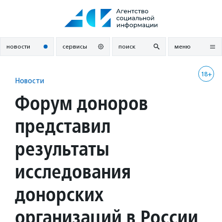
Перейти
к
содержанию
новости
сервисы
поиск
меню
18+
Новости
Форум доноров
представил
результаты
исследования
донорских
организаций в России