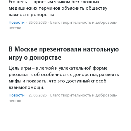
Его цель — простым языком без сложных
медицинских терминов объяснить обществу
важность донорства.
Новости
·
26.06.2026
·
Благотвори­тель­ность и доброволь­
чест­во
В Москве презентовали настольную
игру о донорстве
Цель игры – в легкой и увлекательной форме
рассказать об особенностях донорства, развеять
мифы и показать, что это доступный способ
взаимопомощи.
Новости
·
25.06.2026
·
Благотвори­тель­ность и доброволь­
чест­во