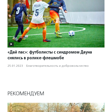
«Дай пас»: футболисты с синдромом Дауна
снялись в ролике-флешмобе
25.01.2023
·
Благотвори­тель­ность и доброволь­чест­во
РЕКОМЕНДУЕМ