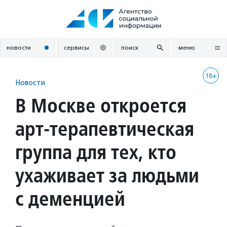
Перейти
к
содержанию
новости
сервисы
поиск
меню
18+
Новости
В Москве откроется
арт-терапевтическая
группа для тех, кто
ухаживает за людьми
с деменцией