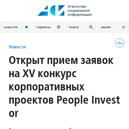
Перейти
к
содержанию
новости
сервисы
поиск
меню
18+
Новости
Открыт прием заявок
на XV конкурс
корпоративных
проектов People Invest
or