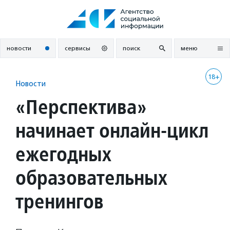
Перейти
к
содержанию
новости
сервисы
поиск
меню
18+
Новости
«Перспектива»
начинает онлайн-цикл
ежегодных
образовательных
тренингов