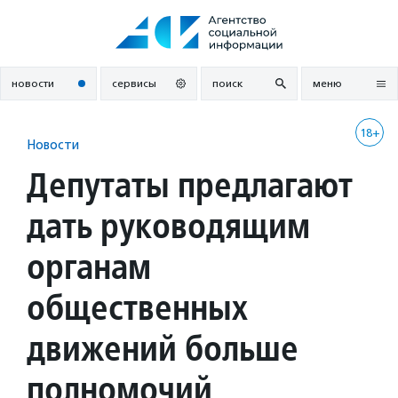
Перейти
к
содержанию
новости
сервисы
поиск
меню
18+
Новости
Депутаты предлагают
дать руководящим
органам
общественных
движений больше
полномочий