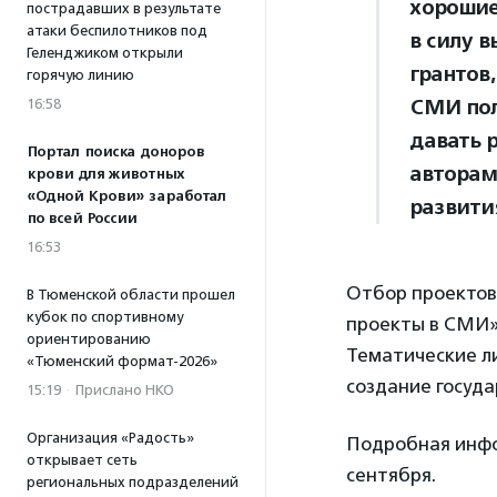
хорошие
пострадавших в результате
атаки беспилотников под
в силу 
Геленджиком открыли
грантов
горячую линию
СМИ пол
16:58
давать 
Портал поиска доноров
авторам
крови для животных
«Одной Крови» заработал
развити
по всей России
16:53
Отбор проектов
В Тюменской области прошел
кубок по спортивному
проекты в СМИ»
ориентированию
Тематические л
«Тюменский формат-2026»
создание госуда
15:19
·
Прислано НКО
Организация «Радость»
Подробная инфо
открывает сеть
сентября.
региональных подразделений