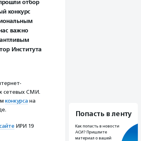
прошли отбор
ый конкурс
гиональным
нас важно
лантливым
ктор Института
нтернет-
х сетевых СМИ.
ям
конкурса
на
де.
Попасть в ленту
сайте
ИРИ 19
Как попасть в новости
АСИ? Пришлите
материал о вашей