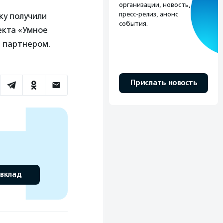
организации, новость,
пресс-релиз, анонс
ку получили
события.
екта «Умное
м партнером.
Прислать новость
 вклад