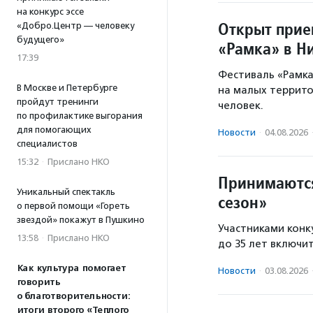
на конкурс эссе
Открыт прие
«Добро.Центр — человеку
будущего»
«Рамка» в Н
17:39
Фестиваль «Рамка
В Москве и Петербурге
на малых территор
пройдут тренинги
человек.
по профилактике выгорания
для помогающих
Новости
·
04.08.2026
специалистов
15:32
·
Прислано НКО
Принимаются
Уникальный спектакль
сезон»
о первой помощи «Гореть
звездой» покажут в Пушкино
Участниками конку
13:58
·
Прислано НКО
до 35 лет включи
Как культура помогает
Новости
·
03.08.2026
говорить
о благотворительности:
итоги второго «Теплого