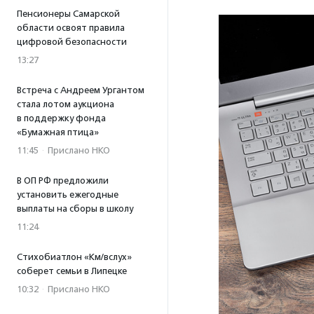
Пенсионеры Самарской
области освоят правила
цифровой безопасности
13:27
Встреча с Андреем Ургантом
стала лотом аукциона
в поддержку фонда
«Бумажная птица»
11:45
·
Прислано НКО
В ОП РФ предложили
установить ежегодные
выплаты на сборы в школу
11:24
Стихобиатлон «Км/вслух»
соберет семьи в Липецке
10:32
·
Прислано НКО