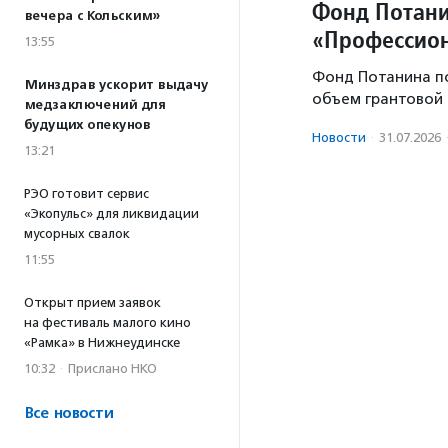
Фонд Потани
вечера с Кольским»
«Профессион
13:55
Фонд Потанина п
Минздрав ускорит выдачу
объем грантовой 
медзаключений для
будущих опекунов
Новости
·
31.07.2026
13:21
РЭО готовит сервис
«Экопульс» для ликвидации
мусорных свалок
11:55
Открыт прием заявок
на фестиваль малого кино
«Рамка» в Нижнеудинске
10:32
·
Прислано НКО
Все новости