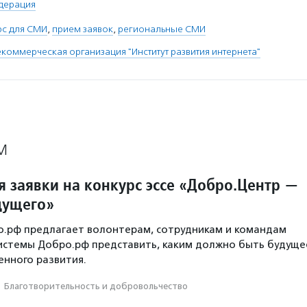
дерация
рс для СМИ
,
прием заявок
,
региональные СМИ
коммерческая организация "Институт развития интернета"
М
 заявки на конкурс эссе «Добро.Центр —
дущего»
о.рф предлагает волонтерам, сотрудникам и командам
истемы Добро.рф представить, каким должно быть будуще
нного развития.
·
Благотвори­тель­ность и доброволь­чест­во