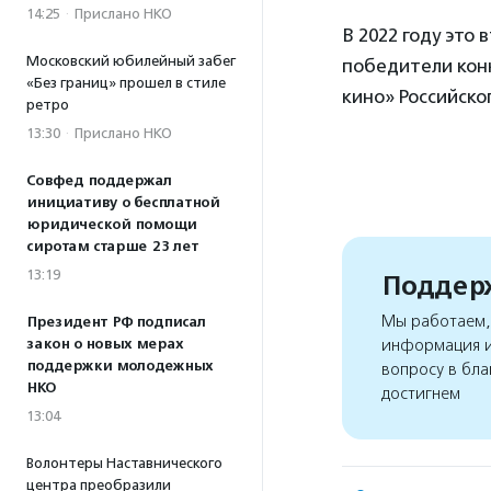
14:25
·
Прислано НКО
В 2022 году это
Московский юбилейный забег
победители конк
«Без границ» прошел в стиле
кино» Российско
ретро
13:30
·
Прислано НКО
Совфед поддержал
инициативу о бесплатной
юридической помощи
сиротам старше 23 лет
13:19
Поддерж
Мы работаем, 
Президент РФ подписал
закон о новых мерах
информация и
поддержки молодежных
вопросу в бла
НКО
достигнем
13:04
Волонтеры Наставнического
центра преобразили