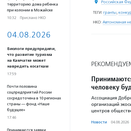
Российская Фе
территорию дома ребенка
при колонии в Можайске
ТЕГИ:
гранты
,
конку
10:32
·
Прислано НКО
НКО:
Автономная не
04.08.2026
Биологи предупредили,
что развитие туризма
на Камчатке может
РЕКОМЕНДУЕ
навредить косаткам
17:59
Принимаются
человеку бу
Почти половина
соцпредприятий России
Ассоциация Добр
сосредоточена в 10 регионах
организаций экос
страны — фонд «Наше
будущее»
центров обществе
17:46
Новости
·
04.08.2026
Принимаются заявки