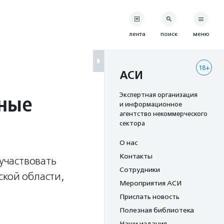
лента
поиск
меню
18+
АСИ
ьные
Экспертная организация
и информационное
агентство некоммерческого
сектора
О нас
Контакты
 участвовать
Сотрудники
ской области,
Мероприятия АСИ
Прислать новость
Полезная библиотека
Наши издания