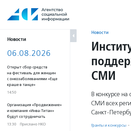
Перейти
к
содержанию
Новости
Новости
Инстит
06.08.2026
поддер
Открыт сбор средств
СМИ
на фестиваль для женщин
с онкозаболеваниями «Еще
краше в танце»
14:50
В конкурсе на
СМИ всех рег
Организация «Продвижение»
и компания «Инва-Титан»
Санкт-Петербу
будут сотрудничать
13:30
·
Прислано НКО
Гранты и конкурсы
·