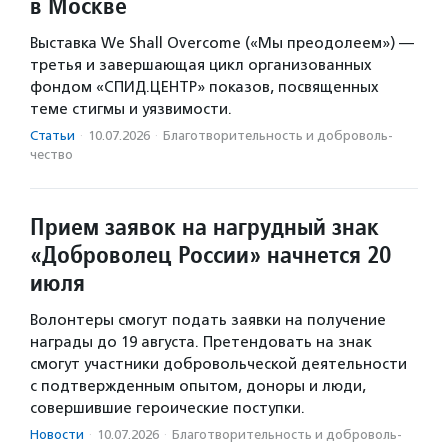
в Москве
Выставка We Shall Overcome («Мы преодолеем») —
третья и завершающая цикл организованных
фондом «СПИД.ЦЕНТР» показов, посвященных
теме стигмы и уязвимости.
Статьи
·
10.07.2026
·
Благотвори­тель­ность и доброволь­
чест­во
Прием заявок на нагрудный знак
«Доброволец России» начнется 20
июля
Волонтеры смогут подать заявки на получение
награды до 19 августа. Претендовать на знак
смогут участники добровольческой деятельности
с подтвержденным опытом, доноры и люди,
совершившие героические поступки.
Новости
·
10.07.2026
·
Благотвори­тель­ность и доброволь­