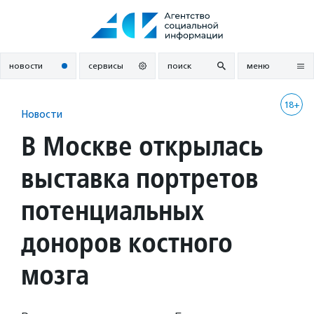
Перейти
к
содержанию
новости
сервисы
поиск
меню
18+
Новости
В Москве открылась
выставка портретов
потенциальных
доноров костного
мозга