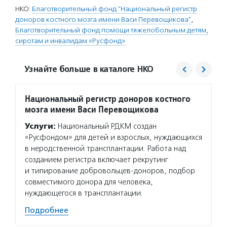
НКО:
Благотворительный фонд "Национальный регистр
доноров костного мозга имени Васи Перевощикова"
,
Благотворительный фонд помощи тяжелобольным детям,
сиротам и инвалидам «Русфонд»
Узнайте больше в каталоге НКО
Национальный регистр доноров костного
Русфо
мозга имени Васи Перевощикова
Услуг
Услуги:
Национальный РДКМ создан
сердца
«Русфондом» для детей и взрослых, нуждающихся
тяжелы
в неродственной трансплантации. Работа над
развит
созданием регистра включает рекрутинг
напрок
и типирование добровольцев-доноров, подбор
детей в
совместимого донора для человека,
Подро
нуждающегося в трансплантации.
Подробнее