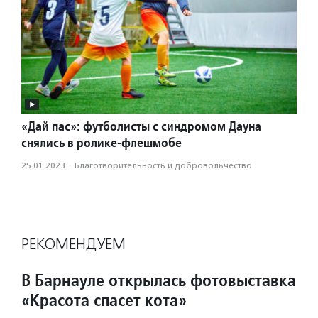
«Дай пас»: футболисты с синдромом Дауна
снялись в ролике-флешмобе
25.01.2023
·
Благотвори­тель­ность и доброволь­чест­во
РЕКОМЕНДУЕМ
В Барнауле открылась фотовыставка
«Красота спасет кота»