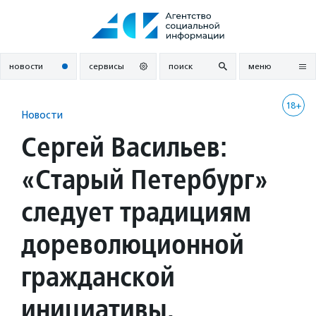
Перейти
к
содержанию
новости
сервисы
поиск
меню
18+
Новости
Сергей Васильев:
«Старый Петербург»
следует традициям
дореволюционной
гражданской
инициативы,