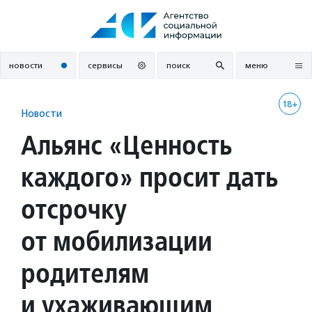
Перейти
к
содержанию
новости
сервисы
поиск
меню
18+
Новости
Альянс «Ценность
каждого» просит дать
отсрочку
от мобилизации
родителям
и ухаживающим