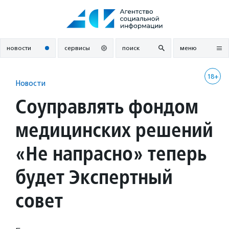
Перейти
к
содержанию
новости
сервисы
поиск
меню
18+
Новости
Соуправлять фондом
медицинских решений
«Не напрасно» теперь
будет Экспертный
совет