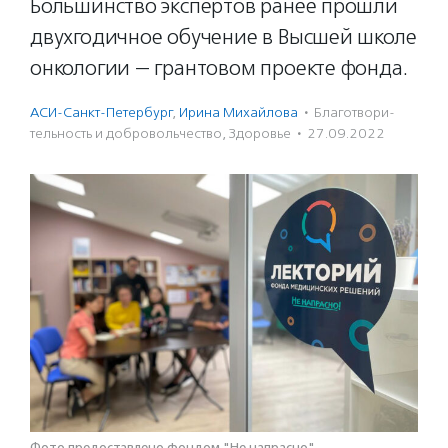
Большинство экспертов ранее прошли
двухгодичное обучение в Высшей школе
онкологии — грантовом проекте фонда.
АСИ-Санкт-Петербург
,
Ирина Михайлова
·
Благотвори­
тель­ность и доброволь­чест­во
,
Здоровье
·
27.09.2022
Фото предоставлено фондом "Не напрасно"