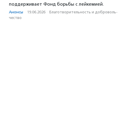
поддерживает Фонд борьбы с лейкемией.
Анонсы
·
19.06.2026
·
Благотвори­тель­ность и доброволь­
чест­во