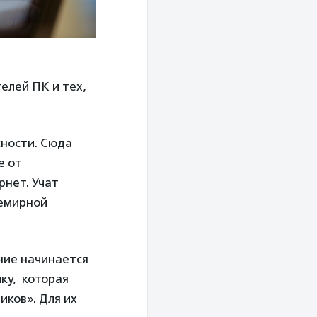
телей ПК и тех,
сности. Сюда
е от
рнет. Учат
семирной
ение начинается
ку, которая
иков». Для их