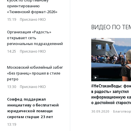
кубок по спортивному
ориентированию
«Тюменский формат-2026»
15:19
·
Прислано НКО
ВИДЕО ПО ТЕ
Организация «Радость»
открывает сеть
региональных подразделений
14:25
·
Прислано НКО
Московский юбилейный забег
«Без границ» прошел в стиле
ретро
#НеСтаканВоды: фон
13:30
·
Прислано НКО
в радость» запустил
информационную к
Совфед поддержал
о достойной старост
инициативу о бесплатной
юридической помощи
30.09.2020
·
Благотвори
сиротам старше 23 лет
13:19