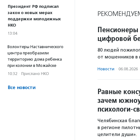
Президент РФ подписал
РЕКОМЕНДУЕ
закон о новых мерах
поддержки молодежных
НКО
Пенсионеры 
13:04
цифровой бе
Волонтеры Наставнического
80 людей пожилог
центра преобразили
от мошенников в 
территорию дома ребенка
при колонии в Можайске
Новости
·
06.08.2026
10:32
·
Прислано НКО
Все новости
Равные конс
зачем южноу
психологи-с
Челябинская благ
в регионе пилотн
целители души».