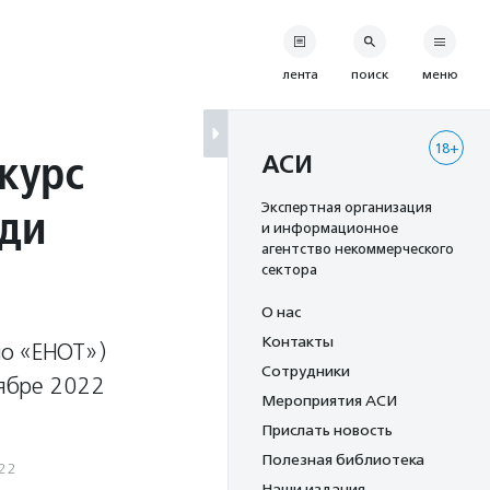
лента
поиск
меню
18+
курс
АСИ
еди
Экспертная организация
и информационное
агентство некоммерческого
сектора
О нас
Контакты
но «ЕНОТ»)
Сотрудники
тябре 2022
Мероприятия АСИ
Прислать новость
Полезная библиотека
22
Наши издания