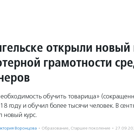
нгельске открыли новый 
терной грамотности ср
неров
 необходимость обучить товарища» (сокращен
18 году и обучил более тысячи человек. В сен
л новый курс.
иктория Воронцова
·
Образование
,
Старшее поколение
·
27.09.20