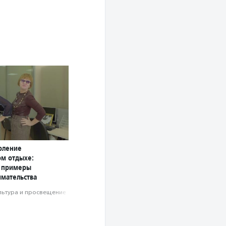
оление
ом отдыхе:
 примеры
мательства
льтура и просвещение