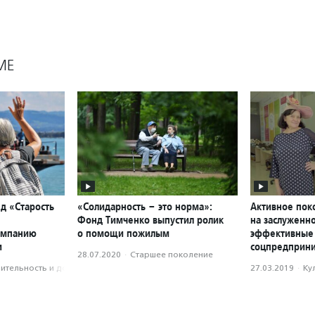
МЕ
д «Старость
«Солидарность – это норма»:
Активное пок
Фонд Тимченко выпустил ролик
на заслуженн
ампанию
о помощи пожилым
эффективные
и
соцпредприни
28.07.2020
·
Старшее поколение
­тель­ность и доброволь­чест­во
27.03.2019
·
Ку