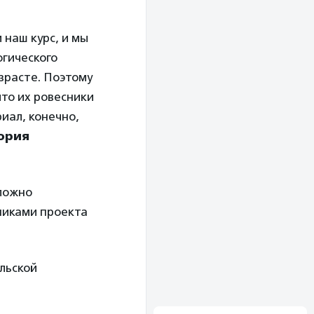
 наш курс, и мы
огического
зрасте. Поэтому
что их ровесники
иал, конечно,
ория
сложно
тниками проекта
льской