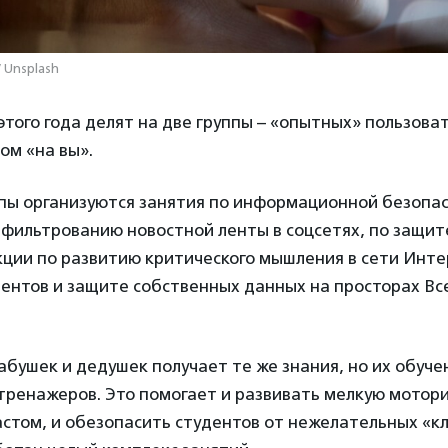
 Unsplash
 этого года делят на две группы – «опытных» пользова
ом «на вы».
ппы организуются занятия по информационной безопа
 фильтрованию новостной ленты в соцсетях, по защит
ции по развитию критического мышления в сети Инте
дентов и защите собственных данных на просторах В
абушек и дедушек получает те же знания, но их обуч
тренажеров. Это помогает и развивать мелкую мотори
астом, и обезопасить студентов от нежелательных «кл