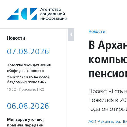
Перейти
к
содержанию
Новости
Новости
В Арха
07.08.2026
компью
В Москве пройдет акция
пенсио
«Кофе для хорошего
мальчика» в поддержку
бездомных животных
10:52
·
Прислано НКО
Проект «Есть
появился в 20
06.08.2026
года он откры
Минздрав уточнил
АСИ-Архангельск
,
В
правила передачи