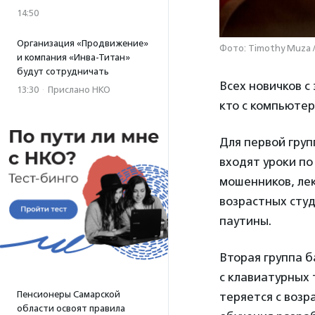
14:50
Организация «Продвижение»
Фото: Timothy Muza /
и компания «Инва-Титан»
будут сотрудничать
Всех новичков с
13:30
·
Прислано НКО
кто с компьютер
Для первой гру
входят уроки по
мошенников, лек
возрастных сту
паутины.
Вторая группа б
с клавиатурных 
Пенсионеры Самарской
теряется с возр
области освоят правила