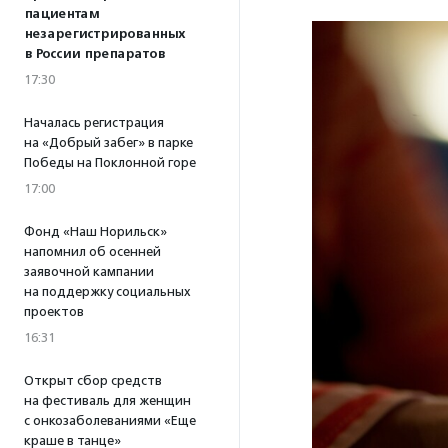
пациентам
незарегистрированных
в России препаратов
17:30
Началась регистрация
на «Добрый забег» в парке
Победы на Поклонной горе
17:00
Фонд «Наш Норильск»
напомнил об осенней
заявочной кампании
на поддержку социальных
проектов
16:31
Открыт сбор средств
на фестиваль для женщин
с онкозаболеваниями «Еще
краше в танце»