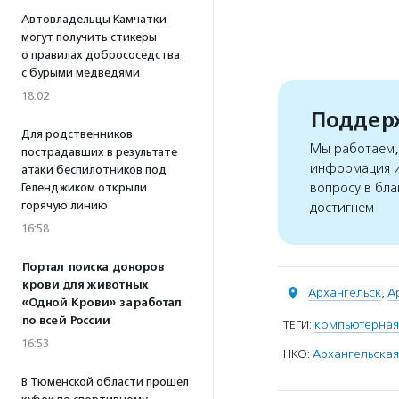
Автовладельцы Камчатки
могут получить стикеры
о правилах добрососедства
с бурыми медведями
18:02
Поддерж
Для родственников
Мы работаем, 
пострадавших в результате
информация и
атаки беспилотников под
вопросу в бла
Геленджиком открыли
горячую линию
достигнем
16:58
Портал поиска доноров
крови для животных
Архангельск
,
А
«Одной Крови» заработал
по всей России
ТЕГИ:
компьютерная
16:53
НКО:
Архангельская
В Тюменской области прошел