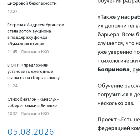
обучения разраб
цифровой безопасности
13:27
«Также у нас ра
Встреча с Андреем Ургантом
их дополнительн
стала лотом аукциона
барьера. Всем б
в поддержку фонда
случается, что 
«Бумажная птица»
уже уверенно по
11:45
·
Прислано НКО
психологически
В ОП РФ предложили
Бояринова
, р
установить ежегодные
выплаты на сборы в школу
Обучение рассчи
11:24
погрузиться в д
Стихобиатлон «Км/вслух»
несколько раз.
соберет семьи в Липецке
10:32
·
Прислано НКО
Проект «Есть н
федерацией ком
05.08.2026