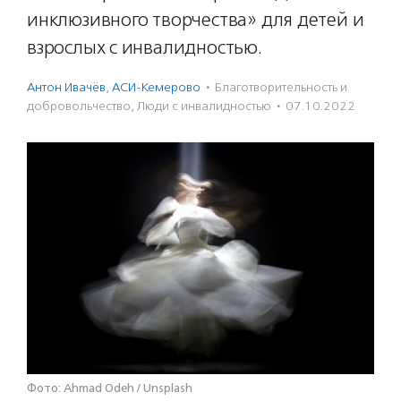
инклюзивного творчества» для детей и
взрослых с инвалидностью.
Антон Ивачёв
,
АСИ-Кемерово
·
Благотвори­тель­ность и
доброволь­чест­во
,
Люди с инвалидностью
·
07.10.2022
Фото: Ahmad Odeh / Unsplash