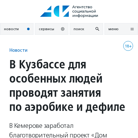
Перейти
к
содержанию
новости
сервисы
поиск
меню
18+
Новости
В Кузбассе для
особенных людей
проводят занятия
по аэробике и дефиле
В Кемерове заработал
благотворительный проект «Дом