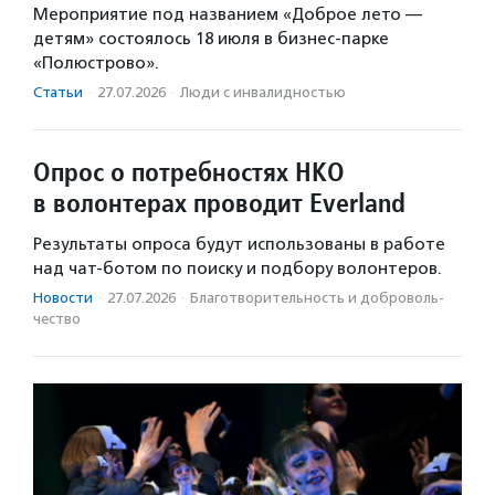
Мероприятие под названием «Доброе лето —
детям» состоялось 18 июля в бизнес-парке
«Полюстрово».
Статьи
·
27.07.2026
·
Люди с инвалидностью
Опрос о потребностях НКО
в волонтерах проводит Everland
Результаты опроса будут использованы в работе
над чат-ботом по поиску и подбору волонтеров.
Новости
·
27.07.2026
·
Благотвори­тель­ность и доброволь­
чест­во