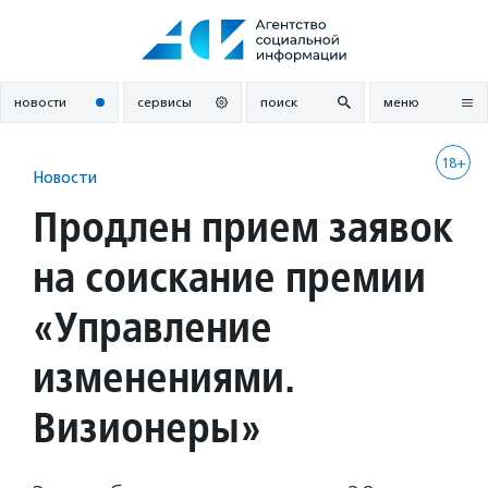
Перейти
к
содержанию
новости
сервисы
поиск
меню
18+
Новости
Продлен прием заявок
на соискание премии
«Управление
изменениями.
Визионеры»