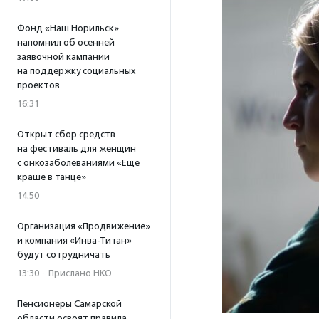
Фонд «Наш Норильск»
напомнил об осенней
заявочной кампании
на поддержку социальных
проектов
16:31
Открыт сбор средств
на фестиваль для женщин
с онкозаболеваниями «Еще
краше в танце»
14:50
Организация «Продвижение»
и компания «Инва-Титан»
будут сотрудничать
13:30
·
Прислано НКО
Пенсионеры Самарской
области освоят правила