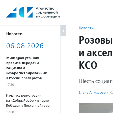
Перейти
к
содержанию
Новости
Новости
Розовы
06.08.2026
и аксе
Минздрав уточнил
КСО
правила передачи
пациентам
незарегистрированных
в России препаратов
Шесть социал
17:30
Елена Алмазова
·
К
Началась регистрация
на «Добрый забег» в парке
Победы на Поклонной горе
17:00