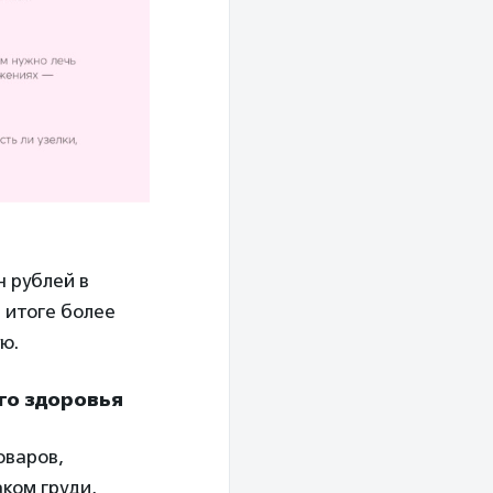
н рублей в
 итоге более
ю.
го здоровья
оваров,
ком груди,