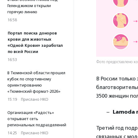
Геленджиком открыли
горячую линию
16:58
Портал поиска доноров
крови для животных
«Одной Крови» заработал
по всей России
16:53
Фото предоставлено к
В Тюменской области прошел
В России только
кубок по спортивному
ориентированию
благотворительн
«Тюменский формат-2026»
3500 женщин по
15:19
·
Прислано НКО
Lamoda 
Организация «Радость»
открывает сеть
региональных подразделений
Третий год под
14:25
·
Прислано НКО
связанных с мод