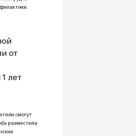
филактике.
ной
и от
1 лет
ватели смогут
oda разместила
нские