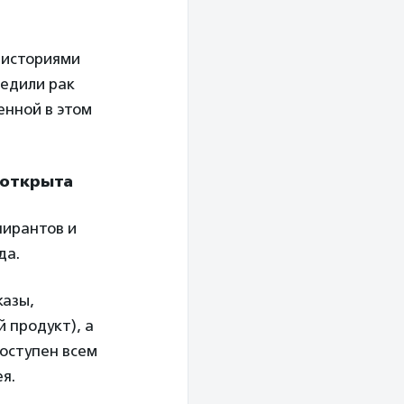
 историями
едили рак
енной в этом
 открыта
пирантов и
да.
казы,
 продукт), а
доступен всем
я.