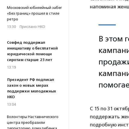
напоминая женщ
Московский юбилейный забег
«Без границ» прошел в стиле
ретро
13:30
·
Прислано НКО
В этом 
Совфед поддержал
кампани
инициативу о бесплатной
юридической помощи
продажи
сиротам старше 23 лет
13:19
кампани
Президент РФ подписал
помогае
закон о новых мерах
поддержки молодежных
НКО
13:04
С 15 по 31 октя
поддержать жен
Волонтеры Наставнического
центра преобразили
подробную инст
территорию дома ребенка