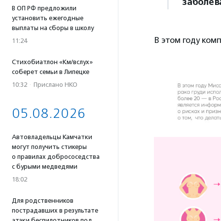
заболев
В ОП РФ предложили
установить ежегодные
выплаты на сборы в школу
В этом году ком
11:24
Стихобиатлон «Км/вслух»
соберет семьи в Липецке
10:32
·
Прислано НКО
05.08.2026
Автовладельцы Камчатки
могут получить стикеры
о правилах добрососедства
с бурыми медведями
18:02
Для родственников
пострадавших в результате
атаки беспилотников под