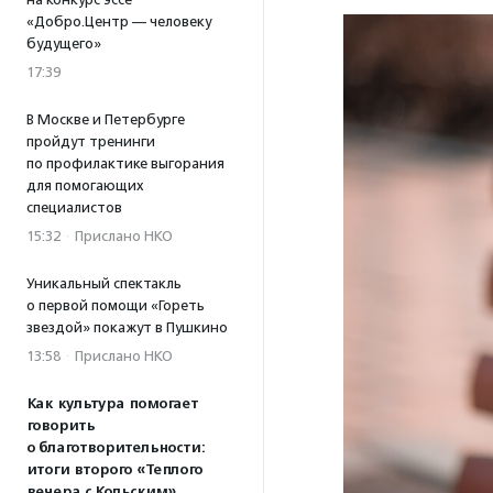
«Добро.Центр — человеку
будущего»
17:39
В Москве и Петербурге
пройдут тренинги
по профилактике выгорания
для помогающих
специалистов
15:32
·
Прислано НКО
Уникальный спектакль
о первой помощи «Гореть
звездой» покажут в Пушкино
13:58
·
Прислано НКО
Как культура помогает
говорить
о благотворительности:
итоги второго «Теплого
вечера с Кольским»