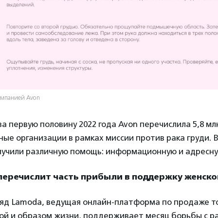
омпанией Avon
 за первую половину 2022 года Avon перечислила 5,8 мл
ые организации в рамках миссии против рака груди. В
лучили различную помощь: информационную и адресну
перечислит часть прибыли в поддержку женско
ряд Lamoda, ведущая онлайн-платформа по продаже т
ой и образом жизни, поддерживает месяц борьбы с ра