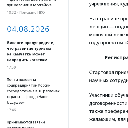
учреждения, ку
при колонии в Можайске
10:32
·
Прислано НКО
На странице пр
женщин — подоп
04.08.2026
молочной железы
году проектом «
Биологи предупредили,
что развитие туризма
на Камчатке может
Регистр
навредить косаткам
17:59
Стартовал прием
научных сотрудн
Почти половина
соцпредприятий России
сосредоточена в 10 регионах
Участники обуч
страны — фонд «Наше
договоренности
будущее»
17:46
также преференц
желающим, для р
Принимаются заявки
на конкурс эссе