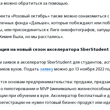
да можно обратиться за помощью.
оекта «Розовый октябрь» также можно ознакомиться с
ечных фонда «Дальше», которые побеждают или поб
, или присоединиться к Лиге онкофотографов, запущ
Химия была, но мы расстались».
ация на новый сезон акселератора SberStudent
 заявок в акселератор SberStudent для студентов, ас
иков вузов. Подать
заявку
можно до 13 ноября 2022 го
атся основам предпринимательства: продажи, предза
 о пилотировании и MVP (минимально жизнеспособный
ии при обучении в вузе. Акселератор бесплатный и 
егистрации не нужен готовый бизнес-продукт или иде