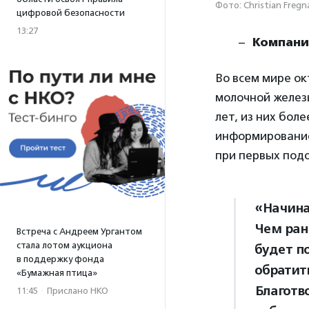
Фото: Christian Fregn
цифровой безопасности
13:27
Компани
Во всем мире о
молочной железы
лет, из них бол
информирование 
при первых под
«Начина
Чем ран
Встреча с Андреем Ургантом
стала лотом аукциона
будет п
в поддержку фонда
обратить
«Бумажная птица»
Благотв
11:45
·
Прислано НКО