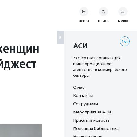
лента
поиск
меню
18+
 женщин
АСИ
йджест
Экспертная организация
и информационное
агентство некоммерческого
сектора
О нас
Контакты
Сотрудники
Мероприятия АСИ
Прислать новость
Полезная библиотека
Наши издания